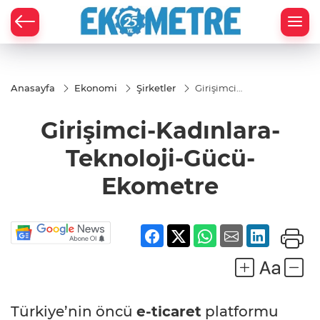
Anasayfa
Ekonomi
Şirketler
Girişimci-
Kadınlara-
Teknoloji-
Girişimci-Kadınlara-
Gücü-
Ekometre
Teknoloji-Gücü-
Ekometre
Türkiye’nin öncü
e-ticaret
platformu