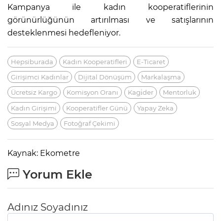
Kampanya ile kadın kooperatiflerinin
görünürlüğünün artırılması ve satışlarının
desteklenmesi hedefleniyor.
Hepsiburada
Kadın Kooperatifleri
E-Ticaret
Girişimci Kadınlar
Dijital Dönüşüm
Markalaşma
Ücretsiz Kargo
Komisyon Oranı
Kagi̇der
Mentorluk
Kadın Girişimi
Kooperatifler Günü
Yapay Zeka
Sosyal Medya
Fotoğraf Çekimi
Kaynak: Ekometre
Yorum Ekle
Adınız Soyadınız