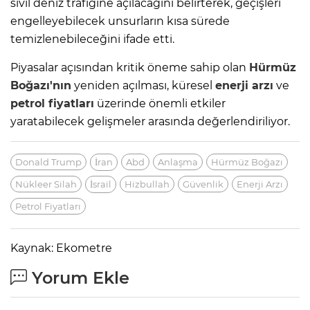
sivil deniz trafiğine açılacağını belirterek, geçişleri
engelleyebilecek unsurların kısa sürede
temizlenebileceğini ifade etti.
Piyasalar açısından kritik öneme sahip olan
Hürmüz
Boğazı'nın
yeniden açılması, küresel
enerji arzı
ve
petrol fiyatları
üzerinde önemli etkiler
yaratabilecek gelişmeler arasında değerlendiriliyor.
Donald Trump
İran
Abd
Anlaşma
Hürmüz Boğazı
Nükleer Silah
İsrail
Hizbullah
Güvenlik
Enerji Arzı
Petrol Fiyatları
Kaynak: Ekometre
Yorum Ekle