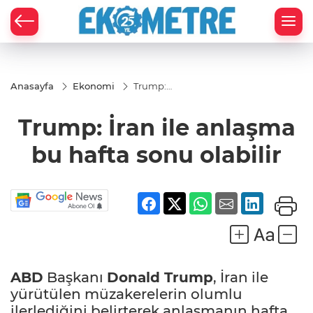
Anasayfa
Ekonomi
Trump:
İran ile
anlaşma
Trump: İran ile anlaşma
bu hafta
sonu
olabilir
bu hafta sonu olabilir
ABD
Başkanı
Donald Trump
, İran ile
yürütülen müzakerelerin olumlu
ilerlediğini belirterek anlaşmanın hafta