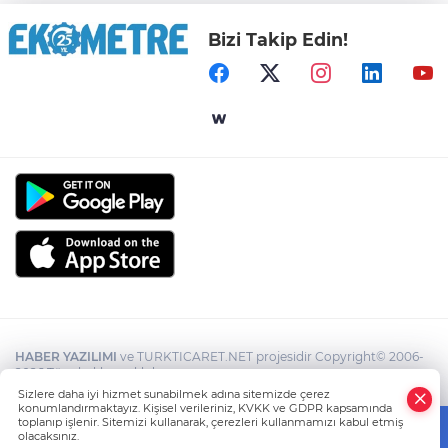
Bizi Takip Edin!
HABER YAZILIMI
ve TURKTICARET.NET projesidir Copyright© 2006-
2026 Tüm hakları saklıdır.
Sizlere daha iyi hizmet sunabilmek adına sitemizde çerez
konumlandırmaktayız. Kişisel verileriniz, KVKK ve GDPR kapsamında
toplanıp işlenir. Sitemizi kullanarak, çerezleri kullanmamızı kabul etmiş
olacaksınız.