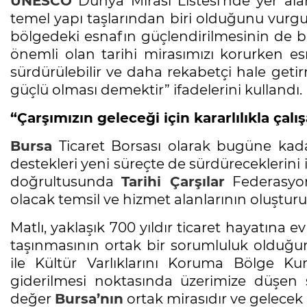
UNESCO
Dünya Mirası Listesi’nde yer al
temel yapı taşlarından biri olduğunu vurgu
bölgedeki esnafın güçlendirilmesinin de bü
önemli olan tarihi mirasımızı korurken es
sürdürülebilir ve daha rekabetçi hale geti
güçlü olması demektir” ifadelerini kullandı.
“Çarşımızın geleceği için kararlılıkla çalı
Bursa
Ticaret Borsası olarak bugüne kadar
destekleri yeni süreçte de sürdüreceklerini 
doğrultusunda
Tarihi Çarşılar
Federasyonu
olacak temsil ve hizmet alanlarının oluşturu
Matlı, yaklaşık 700 yıldır ticaret hayatına 
taşınmasının ortak bir sorumluluk olduğun
ile Kültür Varlıklarını Koruma Bölge K
giderilmesi noktasında üzerimize düşen 
değer
Bursa’nın
ortak mirasıdır ve gelecek n