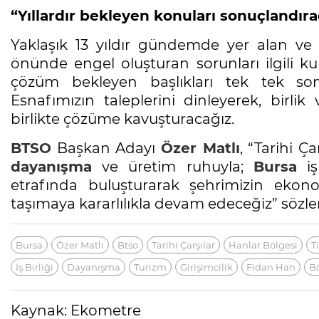
“Yıllardır bekleyen konuları sonuçlandıra
Yaklaşık 13 yıldır gündemde yer alan ve ça
önünde engel oluşturan sorunları ilgili kuru
çözüm bekleyen başlıkları tek tek sonuç
Esnafımızın taleplerini dinleyerek, birlik
birlikte çözüme kavuşturacağız.
BTSO
Başkan Adayı
Özer Matlı
, “Tarihi Ç
dayanışma
ve üretim ruhuyla;
Bursa
iş
etrafında buluşturarak şehrimizin ekono
taşımaya kararlılıkla devam edeceğiz” sözl
Bursa
Özer Matlı
Btso
Tarihi Çarşılar
Hanlar Bölgesi
T
İş Birliği
Dayanışma
Turizm
Girişimcilik
Fidan Han
Bö
Kaynak: Ekometre