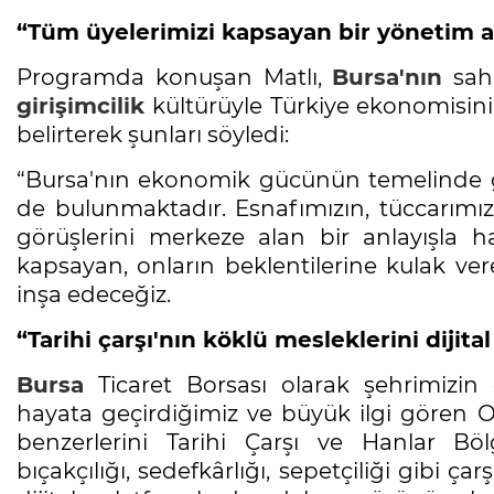
“Tüm üyelerimizi kapsayan bir yönetim a
Programda konuşan Matlı,
Bursa'nın
sahi
girişimcilik
kültürüyle Türkiye ekonomisin
belirterek şunları söyledi:
“Bursa'nın ekonomik gücünün temelinde g
de bulunmaktadır. Esnafımızın, tüccarımı
görüşlerini merkeze alan bir anlayışla 
kapsayan, onların beklentilerine kulak ver
inşa edeceğiz.
“Tarihi çarşı'nın köklü mesleklerini dijit
Bursa
Ticaret Borsası olarak şehrimizin 
hayata geçirdiğimiz ve büyük ilgi gören Off
benzerlerini Tarihi Çarşı ve Hanlar Bö
bıçakçılığı, sedefkârlığı, sepetçiliği gibi ç