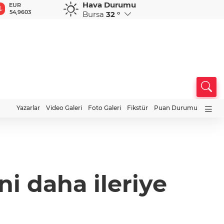
Hava Durumu
GBP
CHF
CAD
RUB
A
64,1957
58,6881
34,0223
0,5752
1
Bursa
32 °
Yazarlar
Video Galeri
Foto Galeri
Fikstür
Puan Durumu
ni daha ileriye