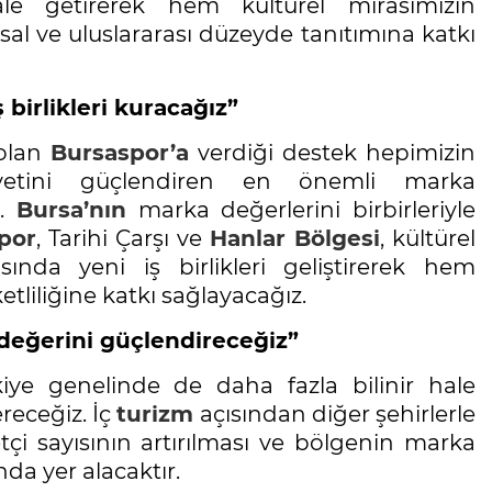
le getirerek hem kültürel mirasımızın
l ve uluslararası düzeyde tanıtımına katkı
 birlikleri kuracağız”
 olan
Bursaspor’a
verdiği destek hepimizin
etini güçlendiren en önemli marka
z.
Bursa’nın
marka değerlerini birbirleriyle
por
, Tarihi Çarşı ve
Hanlar Bölgesi
, kültürel
ında yeni iş birlikleri geliştirerek hem
tliliğine katkı sağlayacağız.
eğerini güçlendireceğiz”
iye genelinde de daha fazla bilinir hale
ereceğiz. İç
turizm
açısından diğer şehirlerle
etçi sayısının artırılması ve bölgenin marka
nda yer alacaktır.