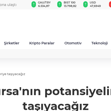
GAU/TRY
BIST 100
USD
EUR
düzey atama
6.534,87
13.798,82
47,6949
54,9603
Şirketler
Kripto Paralar
Otomotiv
Teknoloji
eriye taşıyacağız
rsa'nın potansiyeli
taşıyacağız