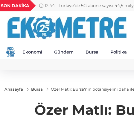
GEL
TND
BGN
VND
SON DAKİKA
11:09 - BNP Paribas Cardif Türkiye'de üst 
23
18,2393
16,2341
27,9743
0,0018
Ekonomi
Gündem
Bursa
Politika
Anasayfa
Bursa
Özer Matlı: Bursa'nın potansiyelini daha il
Özer Matlı: Bu