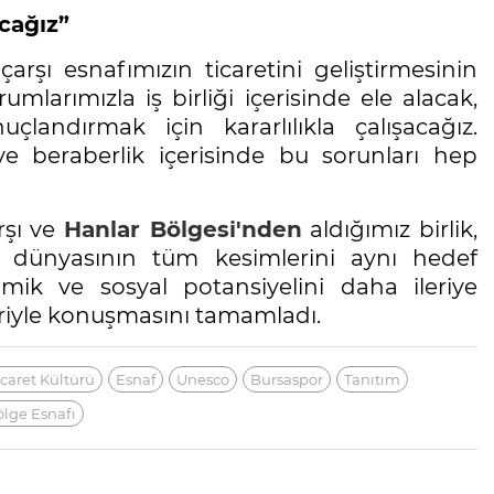
cağız”
rşı esnafımızın ticaretini geliştirmesinin
mlarımızla iş birliği içerisinde ele alacak,
landırmak için kararlılıkla çalışacağız.
 ve beraberlik içerisinde bu sorunları hep
arşı ve
Hanlar Bölgesi'nden
aldığımız birlik,
 dünyasının tüm kesimlerini aynı hedef
mik ve sosyal potansiyelini daha ileriye
eriyle konuşmasını tamamladı.
icaret Kültürü
Esnaf
Unesco
Bursaspor
Tanıtım
lge Esnafı