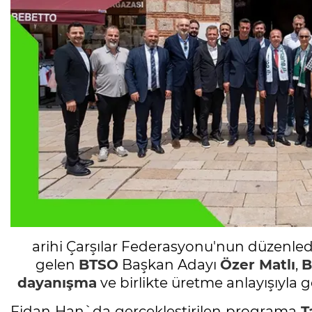
arihi Çarşılar Federasyonu'nun düzenl
gelen
BTSO
Başkan Adayı
Özer Matlı
,
B
dayanışma
ve birlikte üretme anlayışıyla g
Fidan Han`da gerçekleştirilen programa
T