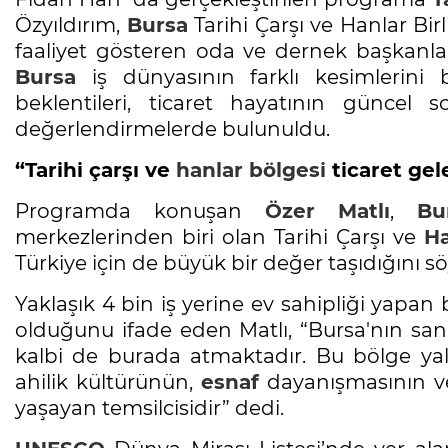
Özyıldırım,
Bursa
Tarihi Çarşı ve Hanlar Bir
faaliyet gösteren oda ve dernek başkanları 
Bursa
iş dünyasının farklı kesimlerini 
beklentileri, ticaret hayatının güncel 
değerlendirmelerde bulunuldu.
“Tarihi çarşı ve
hanlar bölgesi
ticaret gel
Programda konuşan
Özer Matlı
,
Bu
merkezlerinden biri olan Tarihi Çarşı ve
Ha
Türkiye için de büyük bir değer taşıdığını sö
Yaklaşık 4 bin iş yerine ev sahipliği yapan
olduğunu ifade eden Matlı, “Bursa'nın sana
kalbi de burada atmaktadır. Bu bölge yal
ahilik kültürünün,
esnaf
dayanışmasının ve 
yaşayan temsilcisidir” dedi.