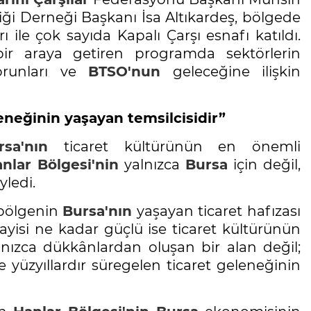
liği Derneği Başkanı İsa Altıkardeş, bölgede
ile çok sayıda Kapalı Çarşı esnafı katıldı.
bir araya getiren programda sektörlerin
sorunları ve
BTSO'nun
geleceğine ilişkin
eneğinin yaşayan temsilcisidir”
rsa'nın
ticaret kültürünün en önemli
nlar Bölgesi'nin
yalnızca
Bursa
için değil,
yledi.
 bölgenin
Bursa'nın
yaşayan ticaret hafızası
yisi ne kadar güçlü ise ticaret kültürünün
nızca dükkânlardan oluşan bir alan değil;
yüzyıllardır süregelen ticaret geleneğinin