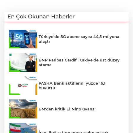
En Çok Okunan Haberler
Türkiye'de 5G abone sayısı 44,5 milyona
ulaştı
BNP Paribas Cardif Türkiye'de üst düzey
atama
PASHA Bank aktiflerini yüzde 16,1
büyüttü
BM'den kritik El Nino uyarısı
İran: Boğaz tamamen açılmayacak