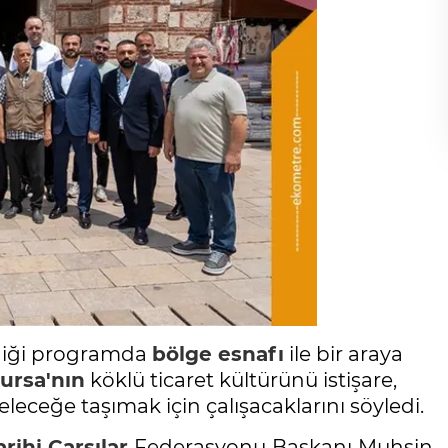
ediği programda
bölge esnafı
ile bir araya
ursa'nın
köklü ticaret kültürünü istişare,
eleceğe taşımak için çalışacaklarını söyledi.
arihi Çarşılar
Federasyonu Başkanı Muhsin