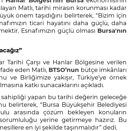
an
Hanlar Bölgesi'nin
Bursa
ekonomisinin
layan Matlı, tarihi mirasın korunması kadar
yük önem taşıdığını belirterek, “Bizim için
nafımızın ticari hayatını daha güçlü, daha
rmektir. Esnafımızın güçlü olması
Bursa'nın
şacağız”
 Tarihi Çarşı ve Hanlar Bölgesine verilen
ifade eden Matlı,
BTSO’nun
bütçe imkânları
 ve Birliğimize yakışır, Türkiye’ye örnek
lmasına katkı sunacaklarını açıkladı.
ev sahipliği yapan bu tarihi değerin geleceğe
u belirterek, “Bursa Büyükşehir Belediyesi
urulu arasında çözüm bekleyen konuların
sorumluluğu yerine getirmeye hazırız. Bu
esillere en iyi şekilde taşınmalıdır” dedi.