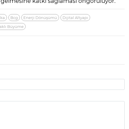
e gelmesine katkı sağlaması öngörülüyor.
eka
Bcg
Enerji Dönüşümü
Dijital Altyapı
daklı Büyüme