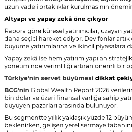
uzun vadeli ortaklıklar kurulmasının önemin
Altyapı ve yapay zekâ öne çıkıyor
Rapora göre küresel yatırımcılar, uzayan yatı
daha seçici hareket ediyor. Dev fonlar artık 
büyüme yatırımlarına ve ikincil piyasalara d
Yapay zekâ ise hem yatırım yapılan strateji
yönetiminde verimliliği artıran önemli bir o
Türkiye'nin
servet büyümesi
dikkat çeki
BCG'nin
Global Wealth Report 2026 veriler
bin dolar ve üzeri finansal varlığa sahip y
büyüyen pazarları arasında bulunuyor.
Bu segmentte yıllık yaklaşık yüzde 12 büyüm
beklenirken, gelişen yerel sermaye tabanın