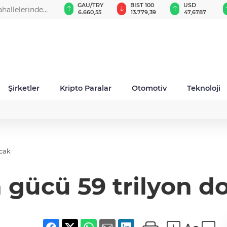
GAU/TRY
BIST 100
USD
EUR
6.660,55
13.779,39
47,6787
55,1254
Şirketler
Kripto Paralar
Otomotiv
Teknoloji
acak
 gücü 59 trilyon d