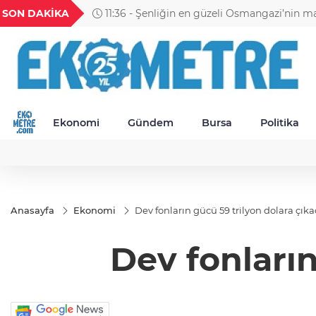
GEL
TND
BGN
VND
SON DAKİKA
11:30 - Petrol Ofisi Grubu 18. kez zirvede
49
18,2677
16,3788
27,9743
0,0018
Ekonomi
Gündem
Bursa
Politika
Anasayfa
Ekonomi
Dev fonların gücü 59 trilyon dolara çık
Dev fonların