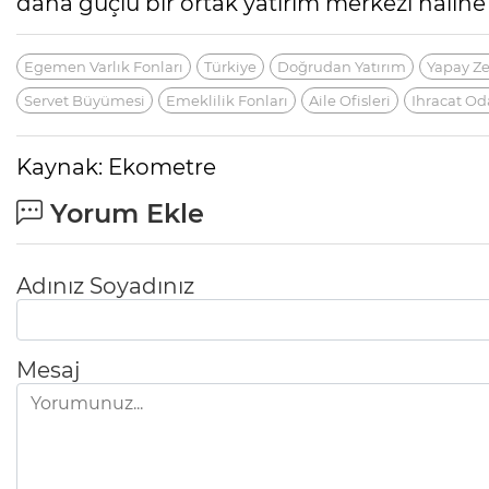
daha güçlü bir ortak yatırım merkezi halin
Egemen Varlık Fonları
Türkiye
Doğrudan Yatırım
Yapay Z
Servet Büyümesi
Emeklilik Fonları
Aile Ofisleri
Ihracat O
Kaynak: Ekometre
Yorum Ekle
Adınız Soyadınız
Mesaj