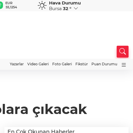
Hava Durumu
GBP
CHF
CAD
RUB
A
64,3468
59,0083
34,1883
0,5822
1
Bursa
32 °
Yazarlar
Video Galeri
Foto Galeri
Fikstür
Puan Durumu
olara çıkacak
En Çok Okunan Haberler