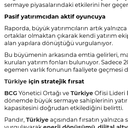
sermaye piyasalarındaki etkilerini her geçen y
Pasif yatırımcıdan aktif oyuncuya
Raporda, büyük yatırımcıların artık yalnızca
ortaklar olmaktan çıkarak kendi yatırım eki
alan yapılara dönüştüğü vurgulanıyor.
Bu büyümenin arkasında emtia gelirleri, mali 
kurulan yatırım fonları bulunuyor. Sadece 2
egemen varlık fonunun faaliyete geçmesi dik
Türkiye
için stratejik fırsat
BCG
Yönetici Ortağı ve
Türkiye
Ofisi Lideri 
dönemde büyük sermaye sahiplerinin yatırı
kapasitesini doğrudan etkilediğini belirtti.
Pandır,
Türkiye
açısından fırsatın yalnızc
vurgulayarak
enerji dönüşümü
,
dijital alt