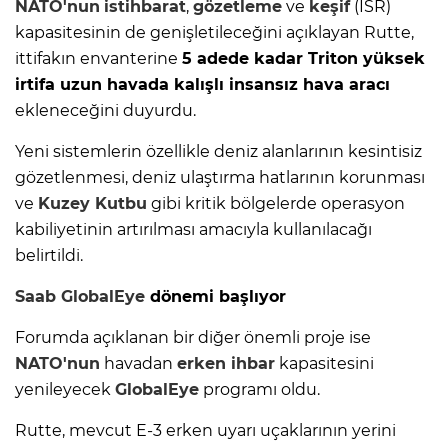
NATO'nun
istihbarat
,
gözetleme
ve
keşif
(ISR)
kapasitesinin de genişletileceğini açıklayan Rutte,
ittifakın envanterine
5 adede kadar Triton yüksek
irtifa uzun havada kalışlı insansız hava aracı
ekleneceğini duyurdu.
Yeni sistemlerin özellikle deniz alanlarının kesintisiz
gözetlenmesi, deniz ulaştırma hatlarının korunması
ve
Kuzey Kutbu
gibi kritik bölgelerde operasyon
kabiliyetinin artırılması amacıyla kullanılacağı
belirtildi.
Saab
GlobalEye
dönemi başlıyor
Forumda açıklanan bir diğer önemli proje ise
NATO'nun
havadan
erken ihbar
kapasitesini
yenileyecek
GlobalEye
programı oldu.
Rutte, mevcut E-3 erken uyarı uçaklarının yerini