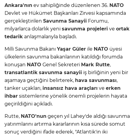
Ankara'nın
ev sahipliğinde düzenlenen 36.
NATO
Devlet ve Hükümet Başkanları Zirvesi kapsamında
gerçekleştirilen
Savunma Sanayii
Forumu,
milyarlarca dolarlık yeni
savunma projeleri
ve
ortak
tedarik
anlaşmalarıyla başladı.
Milli Savunma Bakanı
Yaşar Güler
ile
NATO
üyesi
ülkelerin savunma bakanlarının katıldığı forumda
konuşan
NATO
Genel Sekreteri
Mark Rutte
,
transatlantik
savunma sanayii
iş birliğinin yeni bir
aşamaya geçtiğini belirterek,
hava savunması
,
tanker uçakları,
insansız hava araçları
ve
erken
ihbar
sistemlerine yönelik önemli projelerin hayata
geçirildiğini açıkladı.
Rutte,
NATO'nun
geçen yıl Lahey'de aldığı savunma
yatırımlarını artırma kararlarının kısa sürede somut
sonuç verdiğini ifade ederek, "Atlantik'in iki