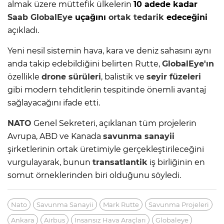
almak üzere müttefik ülkelerin
10 adede kadar
Saab
GlobalEye
uçağını
ortak tedarik
edeceğini
açıkladı.
Yeni nesil sistemin hava, kara ve deniz sahasını aynı
anda takip edebildiğini belirten Rutte,
GlobalEye'ın
özellikle
drone sürüleri
, balistik ve
seyir füzeleri
gibi modern tehditlerin tespitinde önemli avantaj
sağlayacağını ifade etti.
NATO
Genel Sekreteri, açıklanan tüm projelerin
Avrupa, ABD ve Kanada
savunma sanayii
şirketlerinin ortak üretimiyle gerçekleştirileceğini
vurgulayarak, bunun
transatlantik
iş birliğinin en
somut örneklerinden biri olduğunu söyledi.
Nato
Savunma Sanayii
Mark Rutte
Savunma Projeleri
Ankara
Airbus
Insansız Hava Araçları
Globaleye