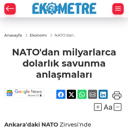
Anasayfa
Ekonomi
NATO'dan
milyarlarca
dolarlık
NATO'dan milyarlarca
savunma
anlaşmaları
dolarlık savunma
anlaşmaları
Ankara'daki
NATO
Zirvesi'nde