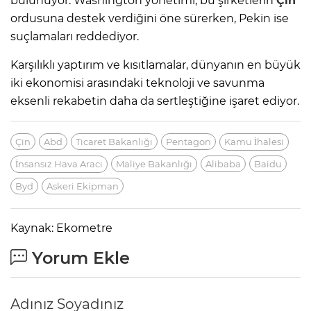
bulunuyor. Washington yönetimi, bu şirketlerin
Çin
ordusuna destek verdiğini öne sürerken, Pekin ise
suçlamaları reddediyor.
Karşılıklı yaptırım ve kısıtlamalar, dünyanın en büyük
iki ekonomisi arasındaki teknoloji ve savunma
eksenli rekabetin daha da sertleştiğine işaret ediyor.
Çin
Abd
Ticaret Bakanlığı
Pentagon
Kamu İhalesi
İnsansız Hava Aracı
Maliye Bakanlığı
Alibaba
Baidu
Byd
Askeri Ekipman
Kaynak: Ekometre
Yorum Ekle
Adınız Soyadınız