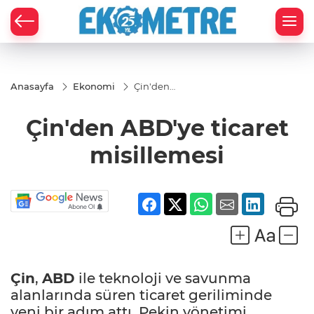
Anasayfa
Ekonomi
Çin'den
ABD'ye
ticaret
Çin'den ABD'ye ticaret
misillemesi
misillemesi
Çin
,
ABD
ile teknoloji ve savunma
alanlarında süren ticaret geriliminde
yeni bir adım attı. Pekin yönetimi,