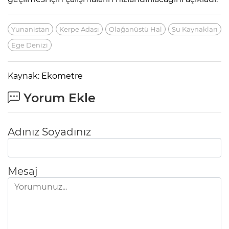
Yunanistan
Kerpe Adası
Olağanüstü Hal
Su Kaynakları
Ege Denizi
Kaynak: Ekometre
Yorum Ekle
Adınız Soyadınız
Mesaj