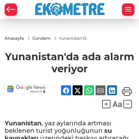
Anasayfa
Gündem
Yunanistan'da
ada alarm
veriyor
Yunanistan'da ada alarm
veriyor
Yunanistan
, yaz aylarında artması
beklenen turist yoğunluğunun
su
kaynakları
üzerindeki baskıyı artıracağı