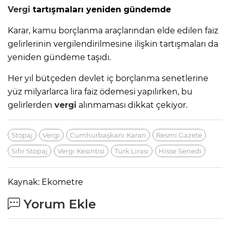
Vergi
tartışmaları yeniden gündemde
Karar, kamu borçlanma araçlarından elde edilen faiz
gelirlerinin vergilendirilmesine ilişkin tartışmaları da
yeniden gündeme taşıdı.
Her yıl bütçeden devlet iç borçlanma senetlerine
yüz milyarlarca lira faiz ödemesi yapılırken, bu
gelirlerden
vergi
alınmaması dikkat çekiyor.
Stopaj
Vergi
Cumhurbaşkanı Kararı
Resmi Gazete
Sıfır Stopaj
Vergi Kesintisi
Türk Lirası
Hisse Senedi
Kaynak: Ekometre
Yorum Ekle