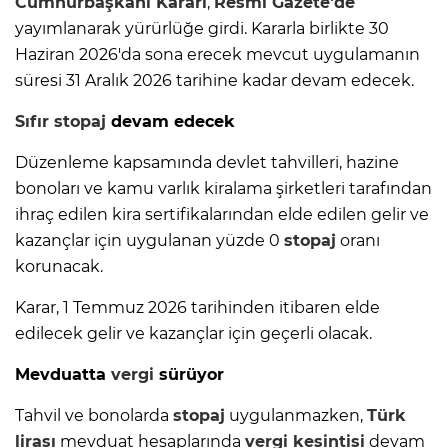
Cumhurbaşkanı Kararı
,
Resmi Gazete'de
yayımlanarak yürürlüğe girdi. Kararla birlikte 30
Haziran 2026'da sona erecek mevcut uygulamanın
süresi 31 Aralık 2026 tarihine kadar devam edecek.
Sıfır
stopaj
devam edecek
Düzenleme kapsamında devlet tahvilleri, hazine
bonoları ve kamu varlık kiralama şirketleri tarafından
ihraç edilen kira sertifikalarından elde edilen gelir ve
kazançlar için uygulanan yüzde 0
stopaj
oranı
korunacak.
Karar, 1 Temmuz 2026 tarihinden itibaren elde
edilecek gelir ve kazançlar için geçerli olacak.
Mevduatta
vergi
sürüyor
Tahvil ve bonolarda
stopaj
uygulanmazken,
Türk
lirası
mevduat hesaplarında
vergi
kesintisi
devam