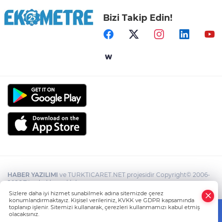
Bizi Takip Edin!
HABER YAZILIMI
ve TURKTICARET.NET projesidir Copyright© 2006-
2026 Tüm hakları saklıdır.
Sizlere daha iyi hizmet sunabilmek adına sitemizde çerez
konumlandırmaktayız. Kişisel verileriniz, KVKK ve GDPR kapsamında
toplanıp işlenir. Sitemizi kullanarak, çerezleri kullanmamızı kabul etmiş
olacaksınız.