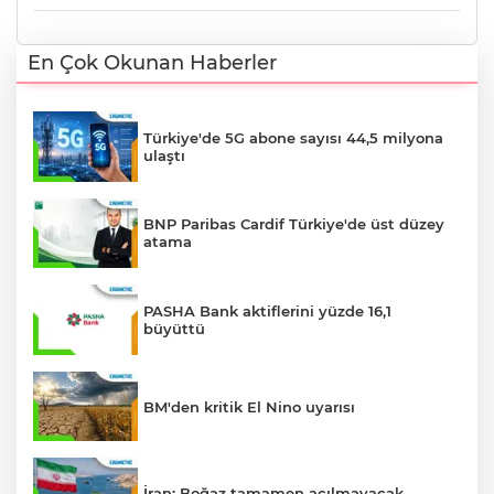
En Çok Okunan Haberler
Türkiye'de 5G abone sayısı 44,5 milyona
ulaştı
BNP Paribas Cardif Türkiye'de üst düzey
atama
PASHA Bank aktiflerini yüzde 16,1
büyüttü
BM'den kritik El Nino uyarısı
İran: Boğaz tamamen açılmayacak