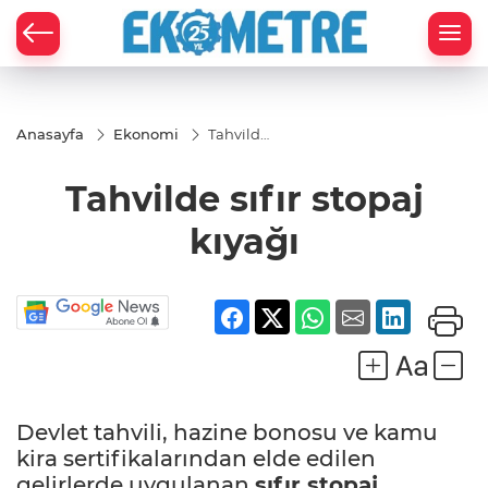
Anasayfa
Ekonomi
Tahvilde
sıfır
stopaj
Tahvilde sıfır stopaj
kıyağı
kıyağı
Devlet tahvili, hazine bonosu ve kamu
kira sertifikalarından elde edilen
gelirlerde uygulanan
sıfır
stopaj