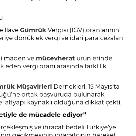
u
e İlave
Gümrük
Vergisi (İGV) oranlarının
riye dönük ek vergi ve idari para cezaları
etli maden ve
mücevherat
ürünlerinde
eden vergi oranı arasında farklılık
mrük
Müşavirleri
Dernekleri, 15 Mayıs’ta
ğü’ne ortak başvuruda bulunarak
l altyapı kaynaklı olduğuna dikkat çekti.
etiyle de mücadele ediyor”
gerçekleşmiş ve ihracat bedeli Türkiye’ye
nın gecikmesinin ihracatçının hareket