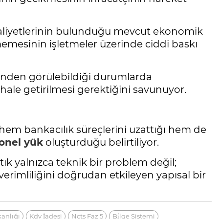
 maliyetlerinin bulunduğu mevcut ekonomik
emesinin işletmeler üzerinde ciddi baskı
zerinden görülebildiği durumlarda
hale getirilmesi gerektiğini savunuyor.
m bankacılık süreçlerini uzattığı hem de
onel yük
oluşturduğu belirtiliyor.
ık yalnızca teknik bir problem değil;
n verimliliğini doğrudan etkileyen yapısal bir
kanlığı
Kdv İadesi
Ncts Faz 5
Bi̇lge Sistemi