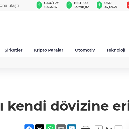
GAU/TRY
BIST 100
USD
EUR
düzey atama
6.534,87
13.798,82
47,6949
54,9603
Şirketler
Kripto Paralar
Otomotiv
Teknoloji
ı kendi dövizine e