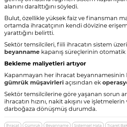
alanını daralttığını söyledi.
Bulut, özellikle yüksek faiz ve finansman
ortamda ihracatçının kendi dövizine erişem
yarattığını belirtti.
Sektör temsilcileri, fiili ihracatın sistem ü
beyanname
kapanış süreçlerinin otomatik 
Bekleme maliyetleri artıyor
Kapanmayan her ihracat beyannamesinin he
gümrük
müşavirleri
açısından ek
operasy
Sektör temsilcilerine göre yaşanan sorun art
ihracatın hızını, nakit akışını ve işletmeleri
darboğaza dönüşmüş durumda.
İhracat
Gümrük
Beyanname
Sistemsel Hata
Ticaret Ba