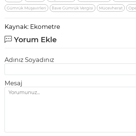
Gümrük Müşavirleri
İlave Gümrük Vergisi
Mücevherat
Ope
Kaynak: Ekometre
Yorum Ekle
Adınız Soyadınız
Mesaj