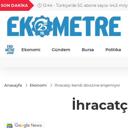
GEL
TND
BGN
VND
SON DAKİKA
11:09 - BNP Paribas Cardif Türkiye'de üst 
23
18,2393
16,2341
27,9743
0,0018
Ekonomi
Gündem
Bursa
Politika
Anasayfa
Ekonomi
İhracatçı kendi dövizine erişemiyor
İhracatç