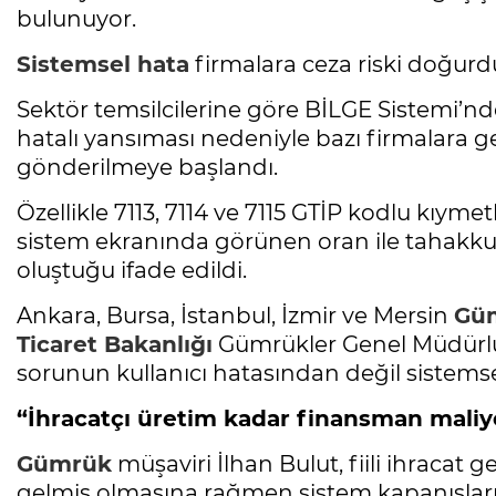
bulunuyor.
Sistemsel hata
firmalara ceza riski doğurd
Sektör temsilcilerine göre BİLGE Sistemi’nd
hatalı yansıması nedeniyle bazı firmalara ge
gönderilmeye başlandı.
Özellikle 7113, 7114 ve 7115 GTİP kodlu kıym
sistem ekranında görünen oran ile tahakkuk 
oluştuğu ifade edildi.
Ankara, Bursa, İstanbul, İzmir ve Mersin
Gü
Ticaret Bakanlığı
Gümrükler Genel Müdürlü
sorunun kullanıcı hatasından değil sistemse
“İhracatçı üretim kadar finansman maliy
Gümrük
müşaviri İlhan Bulut, fiili ihracat 
gelmiş olmasına rağmen sistem kapanışları