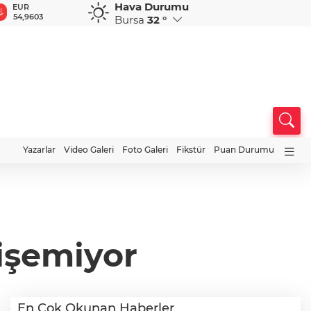
Hava Durumu
GBP
CHF
CAD
RUB
A
64,1957
58,6881
34,0223
0,5752
1
Bursa
32 °
Yazarlar
Video Galeri
Foto Galeri
Fikstür
Puan Durumu
rişemiyor
En Çok Okunan Haberler