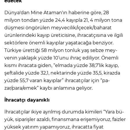
edecek
Dünya'dan Mine Ataman'ın haberine göre, 28
milyon tondan yüzde 24,4 kayıpla 21, 4 milyon to­na
düşmesi öngörülen meyve­cilik/içecek/baharat
ürünle­rindeki kayıp üreticisine, ih­racatçısına ve ilgili
sektörlere önemli kayıplar yaşatacağa benziyor.
Türkiye ürettiği 58 milyon tonluk yaş sebze mey­
venin yaklaşık yüzde 10’unu ihraç ediliyor. Önemli
kısmı ihracata giden, “elmada yüzde 38,7’lik kayıp,
şeftalide yüzde 32,1, nektarinde yüzde 35,5, kirazda
yüzde 55,7 varan ka­yıplar” ihracatçılar için “pa­
zar/para/emek” kaybı anla­mına geliyor.
İhracatçı dayanıklı
İhracatçılar ikiye ayrılmış durumda kimileri “Yara bü­
yük, siparişler azaldı, finans­mana erişemiyoruz, faizler
yüksek yatırım yapamıyoruz, ihracatta fiyat