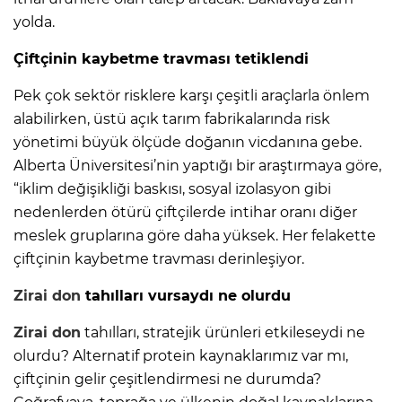
yolda.
Çiftçinin kaybetme travması tetiklendi
Pek çok sektör risklere kar­şı çeşitli araçlarla önlem
ala­bilirken, üstü açık tarım fab­rikalarında risk
yönetimi bü­yük ölçüde doğanın vicdanına gebe.
Alberta Üniversitesi’nin yaptığı bir araştırmaya göre,
“iklim değişikliği baskısı, sos­yal izolasyon gibi
nedenler­den ötürü çiftçilerde intihar oranı diğer
meslek gruplarına göre daha yüksek. Her felaket­te
çiftçinin kaybetme travma­sı derinleşiyor.
Zirai don
tahılları vursaydı ne olurdu
Zirai don
tahılları, stratejik ürünleri etkileseydi ne
olur­du? Alternatif protein kay­naklarımız var mı,
çiftçinin gelir çeşitlendirmesi ne du­rumda?