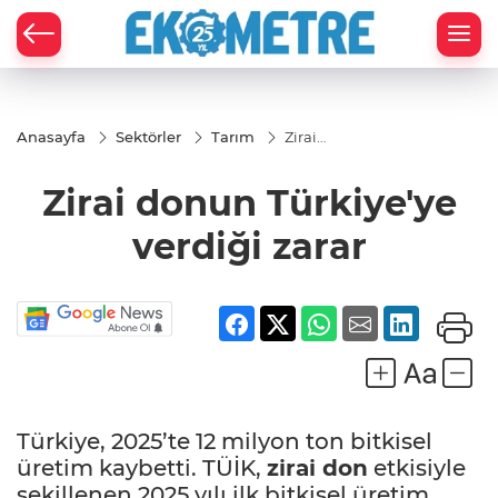
Anasayfa
Sektörler
Tarım
Zirai
donun
Türkiye'ye
Zirai donun Türkiye'ye
verdiği
zarar
verdiği zarar
Türkiye, 2025’te 12 milyon ton bitkisel
üretim kaybetti. TÜİK,
zirai don
et­kisiyle
şekillenen 2025 yılı ilk bitki­sel üretim