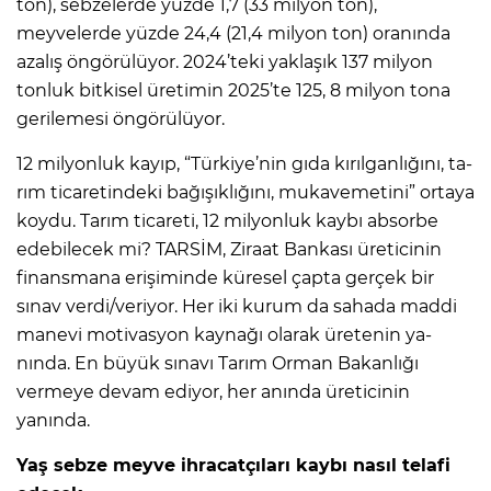
ton), sebzeler­de yüzde 1,7 (33 milyon ton),
meyvelerde yüzde 24,4 (21,4 milyon ton) oranında
azalış öngörülüyor. 2024’teki yak­laşık 137 milyon
tonluk bit­kisel üretimin 2025’te 125, 8 milyon tona
gerilemesi öngö­rülüyor.
12 milyonluk kayıp, “Türki­ye’nin gıda kırılganlığını, ta­
rım ticaretindeki bağışıklı­ğını, mukavemetini” ortaya
koydu. Tarım ticareti, 12 mil­yonluk kaybı absorbe
edebi­lecek mi? TARSİM, Ziraat Bankası üreticinin
finansma­na erişiminde küresel çap­ta gerçek bir
sınav verdi/ve­riyor. Her iki kurum da saha­da maddi
manevi motivasyon kaynağı olarak üretenin ya­
nında. En büyük sınavı Tarım Orman Bakanlığı
vermeye de­vam ediyor, her anında üreti­cinin
yanında.
Yaş sebze meyve ihracatçıları kaybı nasıl telafi