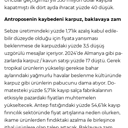
Uncu­lar geçtiğimizi yılı 350 mil­yon dolar kayıpla
kapatmıştı ilk dört ayda ihracat yüzde 40 düşük.
Antroposenin kaybedeni karpuz, baklavaya zam
Sebze üretimindeki yüz­de 1,7’lik azalış kabul edile­
bilir düzeyde olduğu için fi­yata yansıması
beklenmese de karpuzdaki yüzde 3,5 dü­şüş
uzgörülü mesajlar içeri­yor. 2024’de Almanya gibi pa­
zarlarda karpuz / kavun satışı yüzde 17 düştü. Gerek
tropi­kal ürünlerin yükselişi gerek­se bahar
aylarındaki yağmur­lu havalar beslenme kültü­ründe
karpuz gibi ürünlerin pabucunu dama atıyor. Do­
matesteki yüzde 5,7’lik kayıp salça fabrikalarının
etkisiy­le pazardaki fiyatları muhte­melen
yükseltecek. Antep fıs­tığındaki yüzde 54,6’lık ka­yıp
fırıncılık sektöründe fiyat artışlarına neden olurken,
ikame ürünlerden fındıkta­ki azalma ile birleşince
ithal ürünlere olan talep artacak. Baklavaya zam