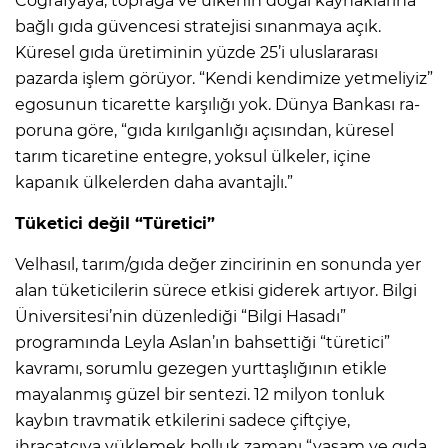
Coğrafyaya, toprağa ve ülkenin doğal kaynaklarına
bağlı gıda güvencesi stratejisi sınanmaya açık.
Küresel gıda üretiminin yüzde 25’i ulusla­rarası
pazarda işlem görüyor. “Kendi kendimize yetmeli­yiz”
egosunun ticarette kar­şılığı yok. Dünya Bankası ra­
poruna göre, “gıda kırılganlığı açısından, küresel
tarım tica­retine entegre, yoksul ülkeler, içine
kapanık ülkelerden daha avantajlı.”
Tüketici değil “Türetici”
Velhasıl, tarım/gıda de­ğer zincirinin en sonunda yer
alan tüketicilerin süre­ce etkisi giderek artıyor. Bil­gi
Üniversitesi’nin düzenledi­ği “Bilgi Hasadı”
programın­da Leyla Aslan’ın bahsettiği “türetici”
kavramı, sorumlu gezegen yurttaşlığının etikle
mayalanmış güzel bir sentezi. 12 milyon tonluk
kaybın trav­matik etkilerini sadece çift­çiye,
ihracatçıya yüklemek bolluk zamanı “yaşam ve gıda