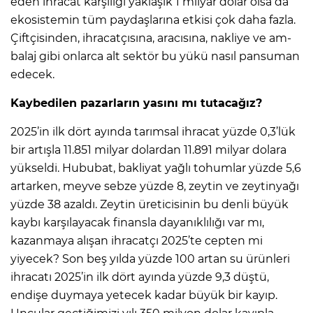
eden ihracat kar­şılığı yaklaşık 1 milyar dolar olsa da
ekosistemin tüm pay­daşlarına etkisi çok daha faz­la.
Çiftçisinden, ihracatçısı­na, aracısına, nakliye ve am­
balaj gibi onlarca alt sektör bu yükü nasıl pansuman
edecek.
Kaybedilen pazarların yasını mı tutacağız?
2025’in ilk dört ayında ta­rımsal ihracat yüzde 0,3’lük
bir artışla 11.851 milyar do­lardan 11.891 milyar dolara
yükseldi. Hububat, bakliyat yağlı tohumlar yüzde 5,6
ar­tarken, meyve sebze yüzde 8, zeytin ve zeytinyağı
yüzde 38 azaldı. Zeytin üreticisinin bu denli büyük
kaybı karşılaya­cak finansla dayanıklılığı var mı,
kazanmaya alışan ihracat­çı 2025’te cepten mi
yiyecek? Son beş yılda yüzde 100 artan su ürünleri
ihracatı 2025’in ilk dört ayında yüzde 9,3 düş­tü,
endişe duymaya yetecek kadar büyük bir kayıp.