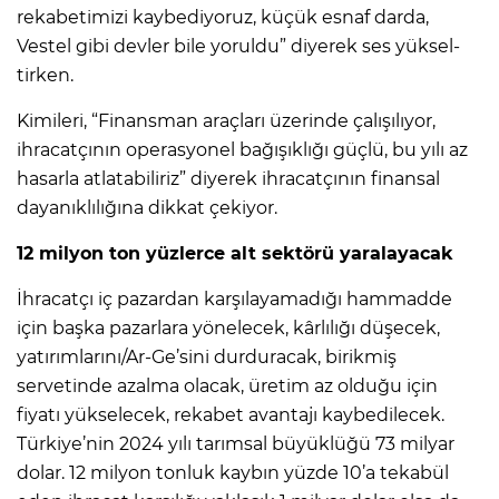
rekabetimi­zi kaybediyoruz, küçük esnaf darda,
Vestel gibi devler bile yoruldu” diyerek ses yüksel­
tirken.
Kimileri, “Finansman araçları üzerinde çalışılıyor,
ihracatçının operasyonel ba­ğışıklığı güçlü, bu yılı az
ha­sarla atlatabiliriz” diyerek ih­racatçının finansal
dayanıklı­lığına dikkat çekiyor.
12 milyon ton yüzlerce alt sektörü yaralayacak
İhracatçı iç pazardan kar­şılayamadığı hammadde
için başka pazarlara yönelecek, kârlılığı düşecek,
yatırım­larını/Ar-Ge’sini durdura­cak, birikmiş
servetinde azal­ma olacak, üretim az olduğu için
fiyatı yükselecek, rekabet avantajı kaybedilecek.
Türki­ye’nin 2024 yılı tarımsal bü­yüklüğü 73 milyar
dolar. 12 milyon tonluk kaybın yüzde 10’a tekabül