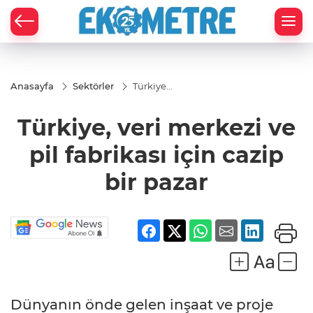
Anasayfa
Sektörler
Türkiye,
veri
merkezi
Türkiye, veri merkezi ve
ve pil
fabrikası
için
pil fabrikası için cazip
cazip bir
pazar
bir pazar
Dünyanın önde gelen inşaat ve proje