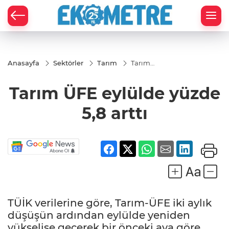
Anasayfa
Sektörler
Tarım
Tarım
ÜFE
eylülde
Tarım ÜFE eylülde yüzde
yüzde
5,8 arttı
5,8 arttı
TÜİK verilerine göre, Tarım-ÜFE iki aylık
düşüşün ardından eylülde yeniden
yükselişe geçerek bir önceki aya göre