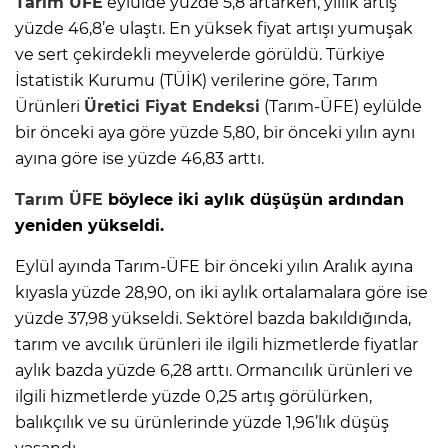
Tarım ÜFE
eylülde yüzde 5,8 artarken, yıllık artış
yüzde 46,8’e ulaştı. En yüksek fiyat artışı yumuşak
ve sert çekirdekli meyvelerde görüldü. Türkiye
İstatistik Kurumu (TÜİK) verilerine göre, Tarım
Ürünleri
Üretici Fiyat Endeksi
(Tarım-ÜFE) eylülde
bir önceki aya göre yüzde 5,80, bir önceki yılın aynı
ayına göre ise yüzde 46,83 arttı.
Tarım ÜFE
böylece iki aylık düşüşün ardından
yeniden yükseldi.
Eylül ayında Tarım-ÜFE bir önceki yılın Aralık ayına
kıyasla yüzde 28,90, on iki aylık ortalamalara göre ise
yüzde 37,98 yükseldi. Sektörel bazda bakıldığında,
tarım ve avcılık ürünleri ile ilgili hizmetlerde fiyatlar
aylık bazda yüzde 6,28 arttı. Ormancılık ürünleri ve
ilgili hizmetlerde yüzde 0,25 artış görülürken,
balıkçılık ve su ürünlerinde yüzde 1,96’lık düşüş