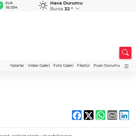
Hava Durumu
GBP
CHF
CAD
RUB
254
64,3468
59,0083
34,1883
0,5822
Bursa
32 °
Yazarlar
Video Galeri
Foto Galeri
Fikstür
Puan Durumu