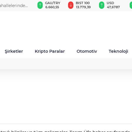
VND
GAU/TRY
BIST 100
USD
EUR
z zirvede
0,0018
6.660,55
13.779,39
47,6787
55,1
Şirketler
Kripto Paralar
Otomotiv
Teknoloji