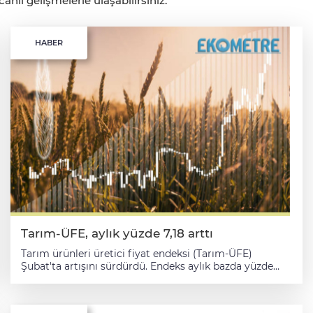
nlı gelişmelerle ulaşabilirsiniz.
HABER
Tarım-ÜFE, aylık yüzde 7,18 arttı
Tarım ürünleri üretici fiyat endeksi (Tarım-ÜFE)
Şubat'ta artışını sürdürdü. Endeks aylık bazda yüzde
7,18 artarken, yıllıkta yüzde 58,29 yükseldi. Aralık ayına
göre yüzde 11,30 artış yaşanan Endekste on iki aylık
ortalamalara göre yüzde 60,28 yükseliş gerçekleşti.