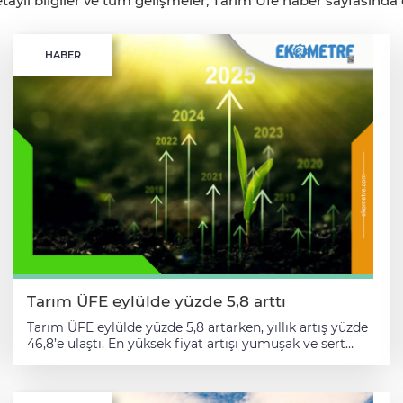
aylı bilgiler ve tüm gelişmeler, Tarım Üfe haber sayfasında ca
HABER
Tarım ÜFE eylülde yüzde 5,8 arttı
Tarım ÜFE eylülde yüzde 5,8 artarken, yıllık artış yüzde
46,8’e ulaştı. En yüksek fiyat artışı yumuşak ve sert
çekirdekli meyvelerde görüldü. Türkiye İstatistik
Kurumu (TÜİK) verilerine göre, Tarım Ürünleri Üretici
Fiyat Endeksi (Tarım-ÜFE) eylülde bir önceki aya göre