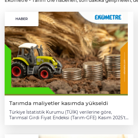
Ekometre - Tarım Üfe haberleri, son dakika gelişmeleri, det
HABER
Tarımda maliyetler kasımda yükseldi
Türkiye İstatistik Kurumu (TÜİK) verilerine göre,
Tarımsal Girdi Fiyat Endeksi (Tarım-GFE) Kasım 2025'te
aylık bazda yüzde 1,84, yıllık bazda ise yüzde 34,24
oranında artış göstererek çiftçinin üretim
maliyetlerindeki yükselişin sürdüğünü ortaya koydu.