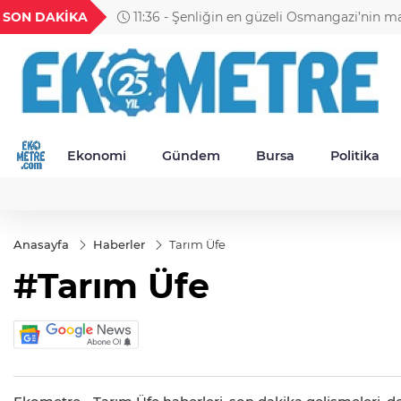
UYU
GEL
TND
BGN
SON DAKİKA
11:30 - Petrol Ofisi Grubu 18. ke
1,1849
18,2677
16,3788
27,9743
Ekonomi
Gündem
Bursa
Politika
Anasayfa
Haberler
Tarım Üfe
#Tarım Üfe