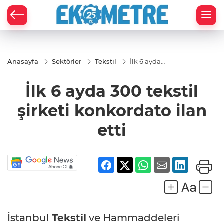
Anasayfa
Sektörler
Tekstil
İlk 6 ayda
300 tekstil
şirketi
İlk 6 ayda 300 tekstil
konkordato
ilan etti
şirketi konkordato ilan
etti
İstanbul
Tekstil
ve Hammaddeleri