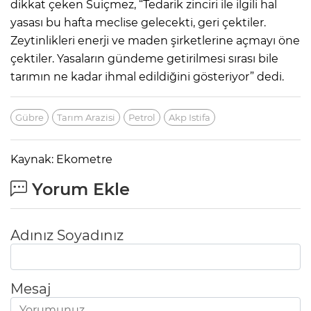
dikkat çeken Suiçmez, “Tedarik zinciri ile ilgili hal
yasası bu hafta meclise gelecekti, geri çektiler.
Zeytinlikleri enerji ve maden şirketlerine açmayı öne
çektiler. Yasaların gündeme getirilmesi sırası bile
tarımın ne kadar ihmal edildiğini gösteriyor” dedi.
Gübre
Tarım Arazisi
Petrol
Akp Istifa
Kaynak: Ekometre
Yorum Ekle
Adınız Soyadınız
Mesaj