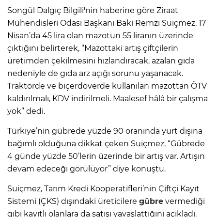
Songül Dalgıç Bilgili'nin haberine göre Ziraat
Mühendisleri Odası Başkanı Baki Remzi Suiçmez, 17
Nisan’da 45 lira olan mazotun 55 liranın üzerinde
çıktığını belirterek, “Mazottaki artış çiftçilerin
üretimden çekilmesini hızlandıracak, azalan gıda
nedeniyle de gıda arz açığı sorunu yaşanacak.
Traktörde ve biçerdöverde kullanılan mazottan ÖTV
kaldırılmalı, KDV indirilmeli. Maalesef hâlâ bir çalışma
yok” dedi.
Türkiye’nin gübrede yüzde 90 oranında yurt dışına
bağımlı olduğuna dikkat çeken Suiçmez, “Gübrede
4 günde yüzde 50’lerin üzerinde bir artış var. Artışın
devam edeceği görülüyor” diye konuştu.
Suiçmez, Tarım Kredi Kooperatifleri’nin Çiftçi Kayıt
Sistemi (ÇKS) dışındaki üreticilere
gübre
vermediği
gibi kayıtlı olanlara da satışı yavaşlattığını açıkladı.