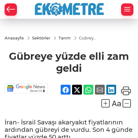
Anasayfa
Sektörler
Tarım
Gübreye
yüzde
elli zam
Gübreye yüzde elli zam
geldi
geldi
İran- İsrail Savaşı akaryakıt fiyatlarının
ardından gübreyi de vurdu. Son 4 günde
fiyatlar yüzde 50 arttı