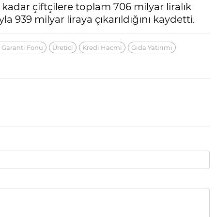
ar çiftçilere toplam 706 milyar liralık
la 939 milyar liraya çıkarıldığını kaydetti.
 Garanti Fonu
Üretici
Kredi Hacmi
Gıda Yatırımı