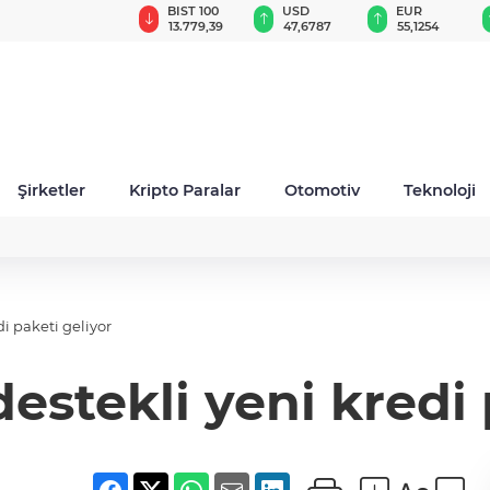
GAU/TRY
BIST 100
USD
EUR
6.660,55
13.779,39
47,6787
55,1254
Şirketler
Kripto Paralar
Otomotiv
Teknoloji
di paketi geliyor
destekli yeni kredi 