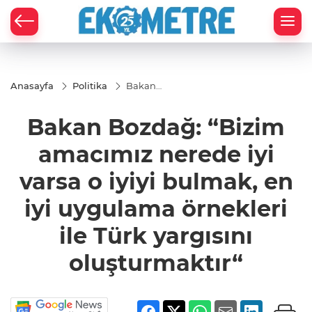
Anasayfa
Politika
Bakan
Bozdağ:
“Bizim
Bakan Bozdağ: “Bizim
amacımız
nerede iyi
varsa o iyiyi
amacımız nerede iyi
bulmak, en iyi
uygulama
varsa o iyiyi bulmak, en
örnekleri ile
Türk yargısını
oluşturmaktır“
iyi uygulama örnekleri
ile Türk yargısını
oluşturmaktır“