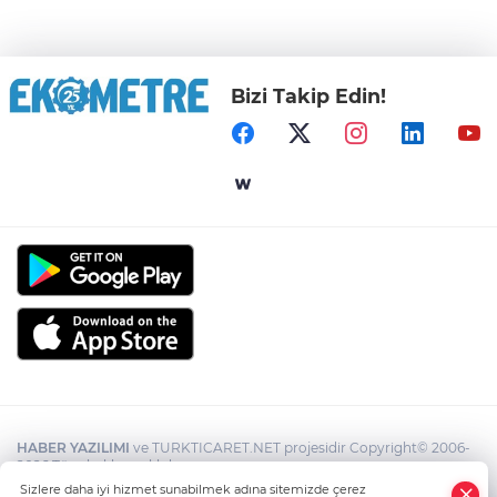
Bizi Takip Edin!
HABER YAZILIMI
ve TURKTICARET.NET projesidir Copyright© 2006-
2026 Tüm hakları saklıdır.
Sizlere daha iyi hizmet sunabilmek adına sitemizde çerez