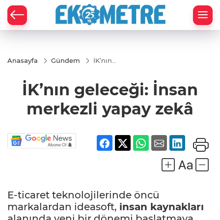
Anasayfa
Gündem
İK’nın
geleceği:
İnsan
İK’nın geleceği: İnsan
merkezli
yapay
zekâ
merkezli yapay zekâ
E-ticaret teknolojilerinde öncü
markalardan ideasoft,
insan kaynakları
alanında yeni bir dönemi başlatmaya