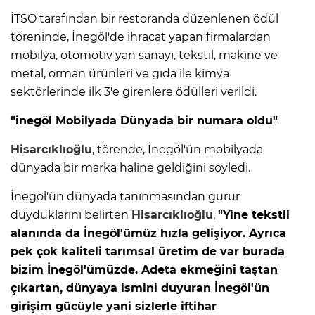
İTSO tarafından bir restoranda düzenlenen ödül
töreninde, İnegöl'de ihracat yapan firmalardan
mobilya, otomotiv yan sanayi, tekstil, makine ve
metal, orman ürünleri ve gıda ile kimya
sektörlerinde ilk 3'e girenlere ödülleri verildi.
"inegöl Mobilyada Dünyada bir numara oldu"
Hisarcıklıoğlu
, törende, İnegöl'ün mobilyada
dünyada bir marka haline geldiğini söyledi.
İnegöl'ün dünyada tanınmasından gurur
duyduklarını belirten
Hisarcıklıoğlu
,
"Yine tekstil
alanında da İnegöl'ümüz hızla gelişiyor. Ayrıca
pek çok kaliteli tarımsal üretim de var burada
bizim İnegöl'ümüzde. Adeta ekmeğini taştan
çıkartan, dünyaya ismini duyuran İnegöl'ün
girişim gücüyle yani sizlerle iftihar