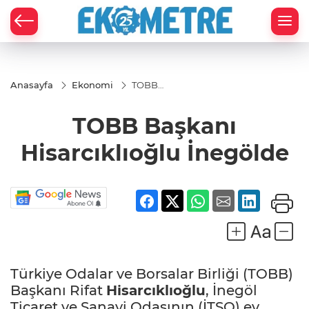
Anasayfa
Ekonomi
TOBB
Başkanı
Hisarcıklıoğlu
TOBB Başkanı
İnegölde
Hisarcıklıoğlu İnegölde
Türkiye Odalar ve Borsalar Birliği (TOBB)
Başkanı Rifat
Hisarcıklıoğlu
, İnegöl
Ticaret ve Sanayi Odasının (İTSO) ev