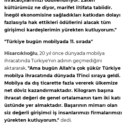
ihracatçılarımızı ödüllendiriyor. Zaten
kültürümüz ne diyor, marifet iltifata tabiidir.
İnegöl ekonomisine sağladıkları katkıdan dolayı
fazlasıyla hak ettikleri ödüllerini alacak tüm
girişimci kardeşlerimin yürekten kutluyorum."
"Türkiye bugün mobilyada 11. sırada"
Hisarcıklıoğlu
, 20 yıl önce dünyada mobilya
ihracatında Türkiye'nin adının geçmediğini
aktararak,
"Ama bugün Allah'a çok şükür Türkiye
mobilya ihracatında dünyada 11'inci sıraya geldi.
Mobilya da dış ticarette fazla vererek ülkemize
net döviz kazandırmaktadır. Kilogram başına
ihracat değeri de genel ortalamanın tam iki katı
üstünde yer almaktadır. Başarının mimarı olan
siz değerli girişimci iş insanlarımızı firmalarımızı
yürekten kutluyorum."
dedi.