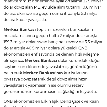
mart-temmuz döneminde aylık ortalama 22.5 milyar
dolar döviz alan MB, eylülde alım tutarını 10.6 milyar
dolara, ekimde ise geçen cuma itibariyle 5.3 milyar
dolara kadar yavaşlattı.
Merkez Bankası
toplam rezervleri bankacıların
hesaplamalarına geçen hafta 2 milyar dolar artışla
159.3 milyar dolar, swap hariç net rezerv de 3.3 milyar
dolar artışla 40.5 milyar dolara yükseldi. QNB
ekonomistleri enflasyonda beklenen hızlı iyileşme
olmayınca,
Merkez Bankası
dolar kurundaki değer
kaybını son dönemde yavaşlatmış göründüğünü
belirterek
Merkez Bankası’nın
kur istikrarını
piyasaya döviz satarak değil döviz alma hızını
yavaşlatarak yapmasının ise olumlu rezerv
görünümünün korunmasını sağladığını kaydetti.
QNB ekonomistleri Erkin Işık, Deniz Çiçek ve Kaan