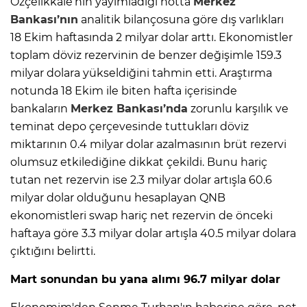
Özçelikkale’nin yayımladığı notta
Merkez
Bankası’nın
analitik bilançosuna göre dış varlıkları
18 Ekim haftasında 2 milyar dolar arttı. Ekonomistler
toplam döviz rezervinin de benzer değişimle 159.3
milyar dolara yükseldiğini tahmin etti. Araştırma
notunda 18 Ekim ile biten hafta içerisinde
bankaların
Merkez Bankası’nda
zorunlu karşılık ve
teminat depo çerçevesinde tuttukları döviz
miktarının 0.4 milyar dolar azalmasının brüt rezervi
olumsuz etkilediğine dikkat çekildi. Bunu hariç
tutan net rezervin ise 2.3 milyar dolar artışla 60.6
milyar dolar olduğunu hesaplayan QNB
ekonomistleri swap hariç net rezervin de önceki
haftaya göre 3.3 milyar dolar artışla 40.5 milyar dolara
çıktığını belirtti.
Mart sonundan bu yana alımı 96.7 milyar dolar