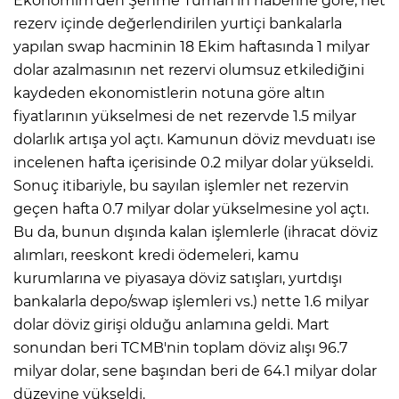
Ekonomim'den Şenme Turhan'ın haberine göre, net
rezerv içinde değerlendirilen yurtiçi bankalarla
yapılan swap hacminin 18 Ekim haftasında 1 milyar
dolar azalmasının net rezervi olumsuz etkilediğini
kaydeden ekonomistlerin notuna göre altın
fiyatlarının yükselmesi de net rezervde 1.5 milyar
dolarlık artışa yol açtı. Kamunun döviz mevduatı ise
incelenen hafta içerisinde 0.2 milyar dolar yükseldi.
Sonuç itibariyle, bu sayılan işlemler net rezervin
geçen hafta 0.7 milyar dolar yükselmesine yol açtı.
Bu da, bunun dışında kalan işlemlerle (ihracat döviz
alımları, reeskont kredi ödemeleri, kamu
kurumlarına ve piyasaya döviz satışları, yurtdışı
bankalarla depo/swap işlemleri vs.) nette 1.6 milyar
dolar döviz girişi olduğu anlamına geldi. Mart
sonundan beri TCMB'nin toplam döviz alışı 96.7
milyar dolar, sene başından beri de 64.1 milyar dolar
düzeyine yükseldi.