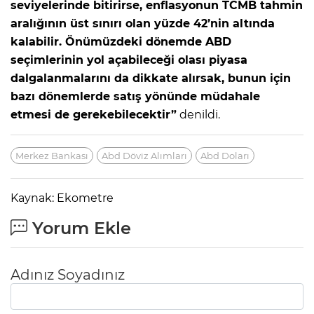
seviyelerinde bitirirse, enflasyonun TCMB tahmin
aralığının üst sınırı olan yüzde 42’nin altında
kalabilir. Önümüzdeki dönemde ABD
seçimlerinin yol açabileceği olası piyasa
dalgalanmalarını da dikkate alırsak, bunun için
bazı dönemlerde satış yönünde müdahale
etmesi de gerekebilecektir”
denildi.
Merkez Bankası
Abd Döviz Alımları
Abd Doları
Kaynak: Ekometre
Yorum Ekle
Adınız Soyadınız