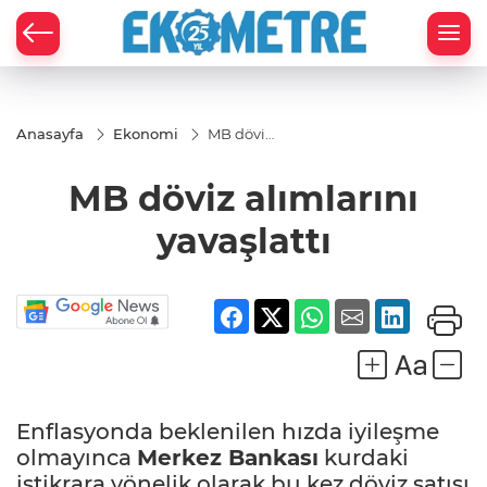
Anasayfa
Ekonomi
MB döviz
alımlarını
yavaşlattı
MB döviz alımlarını
yavaşlattı
Enflasyonda beklenilen hızda iyileşme
olmayınca
Merkez Bankası
kurdaki
istikrara yönelik olarak bu kez döviz satışı