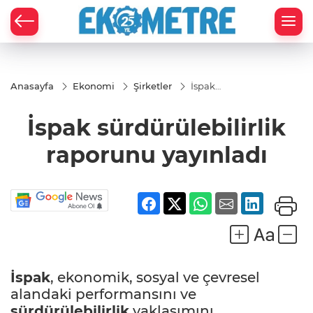
Anasayfa
Ekonomi
Şirketler
İspak
sürdürülebilirlik
raporunu
İspak sürdürülebilirlik
yayınladı
raporunu yayınladı
İspak
, ekonomik, sosyal ve çevresel
alandaki performansını ve
sürdürülebilirlik
yaklaşımını