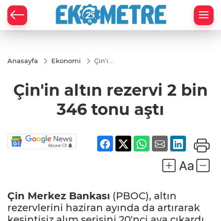
Anasayfa
Ekonomi
Çin'in
altın
rezervi
Çin'in altın rezervi 2 bin
2 bin
346
tonu
346 tonu aştı
aştı
Çin Merkez Bankası
(PBOC), altın
rezervlerini haziran ayında da artırarak
kesintisiz alım serisini 20'nci aya çıkardı