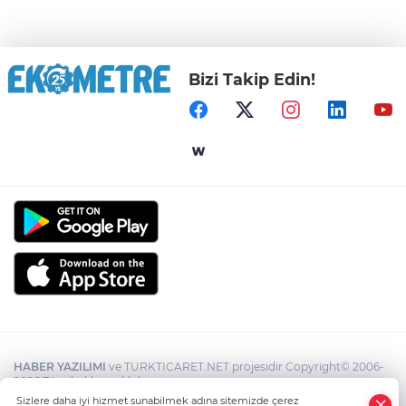
Bizi Takip Edin!
HABER YAZILIMI
ve TURKTICARET.NET projesidir Copyright© 2006-
2026 Tüm hakları saklıdır.
Sizlere daha iyi hizmet sunabilmek adına sitemizde çerez