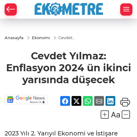
Anasayfa
Ekonomi
Cevdet
Yılmaz:
Enflasyon
Cevdet Yılmaz:
2024 ün
ikinci
yarısında
Enflasyon 2024 ün ikinci
düşecek
yarısında düşecek
2023 Yılı 2. Yarıyıl Ekonomi ve İstişare