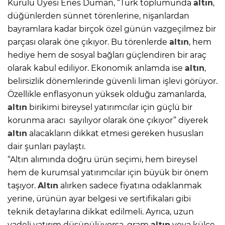
Kurulu Üyesi Enes Duman, “Türk toplumunda
altın
,
düğünlerden sünnet törenlerine, nişanlardan
bayramlara kadar birçok özel günün vazgeçilmez bir
parçası olarak öne çıkıyor. Bu törenlerde
altın
, hem
hediye hem de sosyal bağları güçlendiren bir araç
olarak kabul ediliyor. Ekonomik anlamda ise
altın
,
belirsizlik dönemlerinde güvenli liman işlevi görüyor.
Özellikle enflasyonun yüksek olduğu zamanlarda,
altın
birikimi bireysel yatırımcılar için güçlü bir
korunma aracı sayılıyor olarak öne çıkıyor” diyerek
altın
alacakların dikkat etmesi gereken hususları
dair şunları paylaştı.
“Altın alımında doğru ürün seçimi, hem bireysel
hem de kurumsal yatırımcılar için büyük bir önem
taşıyor.
Altın
alırken sadece fiyatına odaklanmak
yerine, ürünün ayar belgesi ve sertifikaları gibi
teknik detaylarına dikkat edilmeli. Ayrıca, uzun
vadeli yatırım düşünülüyorsa, gram
altın
veya külçe