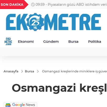
GEL
TND
BGN
VND
SON DAKİKA
09:55 - UİB’in temmuz ayı ihracat verileri a
39
18,1910
16,3244
28,0626
0,0018
Ekonomi
Gündem
Bursa
Politika
Anasayfa
Bursa
Osmangazi kreşlerinde miniklere iş güven
Osmangazi kreşler