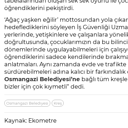
tabelalarından oluşan sek sek oyunu ile ç
öğrendiklerini pekiştirdi.
‘Ağaç yaşken eğilir’ mottosundan yola çıkara
hedeflediklerini söyleyen İş Güvenliği Uzma
yerlerinde, yetişkinlere ve çalışanlara yöneli
doğrultusunda, çocuklarımızın da bu bilinci
dönemlerinde uygulayabilmeleri için çalışı
öğrendiklerini sadece kendilerinde bırakmam
anlatmaları. Aynı zamanda evde ve trafikte
sürdürebilmeleri adına kalıcı bir farkındalı
Osmangazi Belediyesi’ne
bağlı tüm kreşle
bizler için çok kıymetli” dedi.
Osmangazi Belediyesi
Kreş
Kaynak: Ekometre