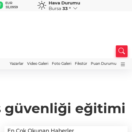
Hava Durumu
GBP
CHF
CAD
RUB
A
64,2210
58,9888
33,9617
0,5839
1
Bursa
33 °
Yazarlar
Video Galeri
Foto Galeri
Fikstür
Puan Durumu
 güvenliği eğitimi
En Çok Okunan Haberler