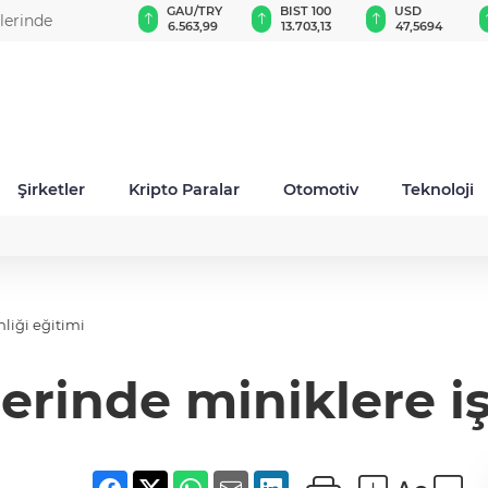
GAU/TRY
BIST 100
USD
EUR
çıklandı
6.563,99
13.703,13
47,5694
55,0959
Şirketler
Kripto Paralar
Otomotiv
Teknoloji
liği eğitimi
inde miniklere iş