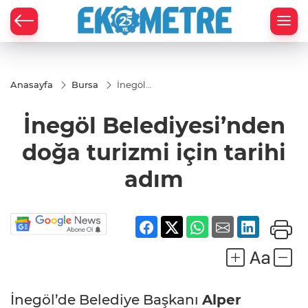
Anasayfa
Bursa
İnegöl
Belediyesi’nden
doğa turizmi
İnegöl Belediyesi’nden
için tarihi adım
doğa turizmi için tarihi
adım
İnegöl’de Belediye Başkanı
Alper