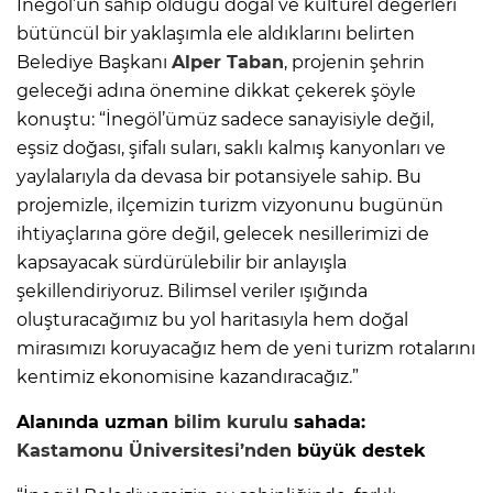
İnegöl’ün sahip olduğu doğal ve kültürel değerleri
bütüncül bir yaklaşımla ele aldıklarını belirten
Belediye Başkanı
Alper Taban
, projenin şehrin
geleceği adına önemine dikkat çekerek şöyle
konuştu: “İnegöl’ümüz sadece sanayisiyle değil,
eşsiz doğası, şifalı suları, saklı kalmış kanyonları ve
yaylalarıyla da devasa bir potansiyele sahip. Bu
projemizle, ilçemizin turizm vizyonunu bugünün
ihtiyaçlarına göre değil, gelecek nesillerimizi de
kapsayacak sürdürülebilir bir anlayışla
şekillendiriyoruz. Bilimsel veriler ışığında
oluşturacağımız bu yol haritasıyla hem doğal
mirasımızı koruyacağız hem de yeni turizm rotalarını
kentimiz ekonomisine kazandıracağız.”
Alanında uzman
bilim kurulu
sahada:
Kastamonu Üniversitesi’nden
büyük destek