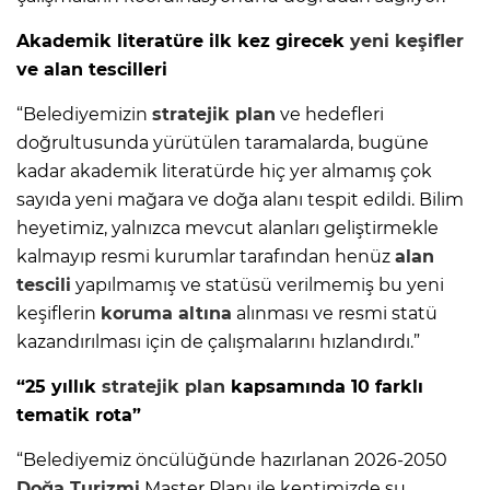
Akademik literatüre ilk kez girecek
yeni keşifler
ve alan tescilleri
“Belediyemizin
stratejik plan
ve hedefleri
doğrultusunda yürütülen taramalarda, bugüne
kadar akademik literatürde hiç yer almamış çok
sayıda yeni mağara ve doğa alanı tespit edildi. Bilim
heyetimiz, yalnızca mevcut alanları geliştirmekle
kalmayıp resmi kurumlar tarafından henüz
alan
tescili
yapılmamış ve statüsü verilmemiş bu yeni
keşiflerin
koruma altına
alınması ve resmi statü
kazandırılması için de çalışmalarını hızlandırdı.”
“25 yıllık
stratejik plan
kapsamında 10 farklı
tematik rota”
“Belediyemiz öncülüğünde hazırlanan 2026-2050
Doğa Turizmi
Master Planı ile kentimizde şu