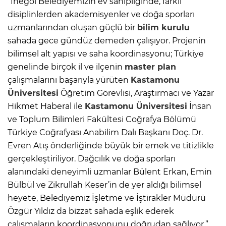
“İnegöl Belediyemizin ev sahipliğinde, farklı
disiplinlerden akademisyenler ve doğa sporları
uzmanlarından oluşan güçlü bir
bilim kurulu
sahada gece gündüz demeden çalışıyor. Projenin
bilimsel alt yapısı ve saha koordinasyonu; Türkiye
genelinde birçok il ve ilçenin
master plan
çalışmalarını başarıyla yürüten
Kastamonu
Üniversitesi
Öğretim Görevlisi, Araştırmacı ve Yazar
Hikmet Haberal ile
Kastamonu Üniversitesi
İnsan
ve Toplum Bilimleri Fakültesi Coğrafya Bölümü
Türkiye Coğrafyası Anabilim Dalı Başkanı Doç. Dr.
Evren Atış önderliğinde büyük bir emek ve titizlikle
gerçekleştiriliyor. Dağcılık ve doğa sporları
alanındaki deneyimli uzmanlar Bülent Erkan, Emin
Bülbül ve Zikrullah Keser’in de yer aldığı bilimsel
heyete, Belediyemiz İşletme ve İştirakler Müdürü
Özgür Yıldız da bizzat sahada eşlik ederek
çalışmaların koordinasyonunu doğrudan sağlıyor.”