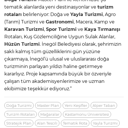
tematik alanlarda yeni destinasyonlar ve
turizm
rotaları
belirleniyor: Doğa ve
Yayla Turizmi
, Agro
(Tarım) Turizmi ve
Gastronomi
, Macera, Kamp ve
Karavan Turizmi
,
Spor Turizmi
ve
Kaya Tırmanışı
Rotaları, Kuş Gözlemciliğine Uygun Sulak Alanlar,
Hüzün Turizmi
. İnegöl Belediyesi olarak, şehrimizin
saklı kalmış tüm güzelliklerini gün yüzüne
çıkarmaya, İnegöl’ü ulusal ve uluslararası doğa
turizminin parlayan yıldızı haline getirmeye
kararlıyız. Proje kapsamında büyük bir özveriyle
çalışan tüm akademisyenlerimize ve uzman
ekibimize teşekkür ediyoruz.”
Doğa Turizmi
Master Plan
Yeni Keşifler
Alper Taban
Turizm Rotaları
Mağaralar
Kastamonu Üniversitesi
Stratejik Plan
Alan Tescili
Tematik Rota
Yayla Turizmi