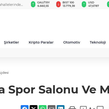
GAU/TRY
BIST 100
USD
EUR
6.660,55
13.779,39
47,6787
55,1254
Şirketler
Kripto Paralar
Otomotiv
Teknoloji
üjdesi
ra Spor Salonu Ve 