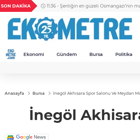
GEL
TND
BGN
VND
SON DAKİKA
11:30 - Petrol Ofisi Grubu 18. kez zirvede
49
18,2677
16,3788
27,9743
0,0018
Ekonomi
Gündem
Bursa
Politika
Anasayfa
Bursa
İnegöl Akhisara Spor Salonu Ve Meydan M
İnegöl Akhisa