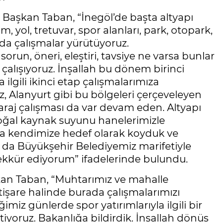
Başkan Taban, “İnegöl’de başta altyapı
, yol, tretuvar, spor alanları, park, otopark,
anda çalışmalar yürütüyoruz.
orun, öneri, eleştiri, tavsiye ne varsa bunlar
alışıyoruz. İnşallah bu dönem birinci
ilgili ikinci etap çalışmalarımıza
z, Alanyurt gibi bu bölgeleri çerçeveleyen
baraj çalışması da var devam eden. Altyapı
 doğal kaynak suyunu hanelerimizle
a kendimize hedef olarak koyduk ve
ı da Büyükşehir Belediyemiz marifetiyle
ekkür ediyorum” ifadelerinde bulundu.
kan Taban, “Muhtarımız ve mahalle
istişare halinde burada çalışmalarımızı
z günlerde spor yatırımlarıyla ilgili bir
iyoruz. Bakanlığa bildirdik. İnşallah dönüş