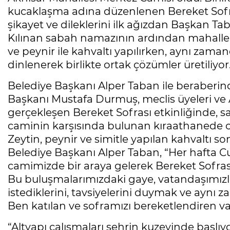
kucaklaşma adına düzenlenen Bereket Sofra
şikayet ve dileklerini ilk ağızdan Başkan Taba
Kılınan sabah namazının ardından mahalle s
ve peynir ile kahvaltı yapılırken, aynı zam
dinlenerek birlikte ortak çözümler üretiliyor
Belediye Başkanı Alper Taban ile beraberind
Başkanı Mustafa Durmuş, meclis üyeleri ve AK
gerçekleşen Bereket Sofrası etkinliğinde, 
caminin karşısında bulunan kıraathanede cem
Zeytin, peynir ve simitle yapılan kahvaltı 
Belediye Başkanı Alper Taban, “Her hafta C
camimizde bir araya gelerek Bereket Sofrası
Bu buluşmalarımızdaki gaye, vatandaşımızl
istediklerini, tavsiyelerini duymak ve aynı
Ben katılan ve soframızı bereketlendiren v
“Altyapı çalışmaları şehrin kuzeyinde başlıy