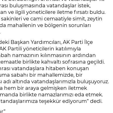
sı buluşmasında vatandaşlar istek,
n ve ilgili yöneticilere iletme fırsatı buldu.
akinleri ve cami cemaatiyle simit, zeytin
anda mahallenin ve bölgenin sorunları
.
eki Başkan Yardımcıları, AK Parti İlçe
 Partili yöneticilerin katılımıyla
sabah namazının kılınmasının ardından
aatle birlikte kahvaltı sofrasına geçildi.
sonrası vatandaşlara hitaben konuşan
uma sabahı bir mahallemizde, bir
 adı altında vatandaşlarımızla buluşuyoruz.
a hem bir araya gelmişken iletmek
 zamanda birlikte namazlarımızı eda etmek.
atandaşlarımıza teşekkür ediyorum” dedi.
or”