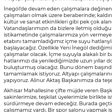
İnegöl’de devam eden çalışmalara değinen 
çalışmaları olmak üzere beraberinde; kaldırım
kültür ve sanat etkinlikleri gibi pek çok al
Vatandaşlarımızın da bizlere iletmiş olduğu s
istikametinde çalışmalarımıza yön vermeye ç
etabını tamamladığımız içme suyu hatlarıyla 
başlayacağız. Özellikle Yeni İnegöl dediğimi
çalışmalar olacak. İçme suyuyla alakalı bir 
hatlarımızı da yenilediğimizde uzun yıllar
buluşturmuş olacağız. Bunu dönem başınd
tamamlamak istiyoruz. Altyapı çalışmaların
yapıyoruz. Alinur Aktaş Başkanımıza da teş
Akhisar Mahallesine çifte müjde veren Baş
sakinlerimize, teşkilat üyelerimizle birlikte 
sürdürmeye devam edeceğiz. Burada geçtiğimi
çalışmamız vardı. Bir spor salonu yapmak ist