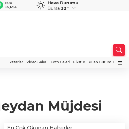
Hava Durumu
GBP
CHF
CAD
RUB
A
64,3468
59,0083
34,1883
0,5822
1
Bursa
32 °
Yazarlar
Video Galeri
Foto Galeri
Fikstür
Puan Durumu
Meydan Müjdesi
En Çok Okunan Haberler