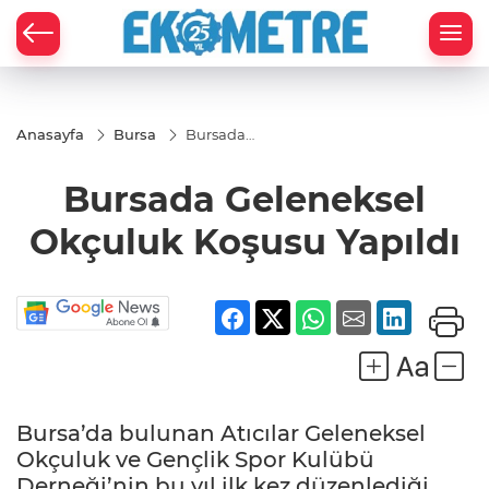
Anasayfa
Bursa
Bursada
Geleneksel
Okçuluk
Bursada Geleneksel
Koşusu
Yapıldı
Okçuluk Koşusu Yapıldı
Bursa’da bulunan Atıcılar Geleneksel
Okçuluk ve Gençlik Spor Kulübü
Derneği’nin bu yıl ilk kez düzenlediği