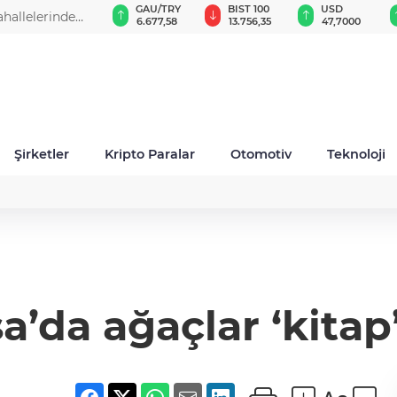
GAU/TRY
BIST 100
USD
EUR
6.677,58
13.756,35
47,7000
55,2120
Şirketler
Kripto Paralar
Otomotiv
Teknoloji
a’da ağaçlar ‘kitap’