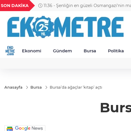
GEL
TND
BGN
VND
SON DAKİKA
11:30 - Petrol Ofisi Grubu 18. kez zirvede
54
18,2409
16,2411
27,9743
0,0018
Ekonomi
Gündem
Bursa
Politika
Anasayfa
Bursa
Bursa’da ağaçlar ‘kitap’ açtı
Burs