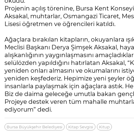
okudu.
Projenin açılış törenine, Bursa Kent Konse
Aksakal, muhtarlar, Osmangazi Ticaret, Mes
Lisesi öğretmen ve öğrencileri katıldı.
Ağaçlara bırakılan kitapların, okuyanlara ı
Meclisi Başkanı Derya Şimşek Aksakal, haya
alışkanlığının yaygınlaşmasını amaçladıkları
selülözden yapıldığını hatırlatan Aksakal, “K
yeniden onları almasını ve okumalarını is
yeniden keşfederiz. Hepimize yeni şeyler öğr
insanlarla paylaşmak için ağaçlara astık. Her
Biz de daima geleceğe umutla bakan gençler
Projeye destek veren tüm mahalle muhtarla
ediyorum” dedi.
Bursa Büyükşehir Belediyesi
Kitap Sevgisi
Kitup