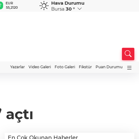
Hava Durumu
GBP
CHF
CAD
RUB
A
64,4289
59,0504
34,1868
0,5805
1
Bursa
30 °
Yazarlar
Video Galeri
Foto Galeri
Fikstür
Puan Durumu
 açtı
En Çok Okunan Haberler