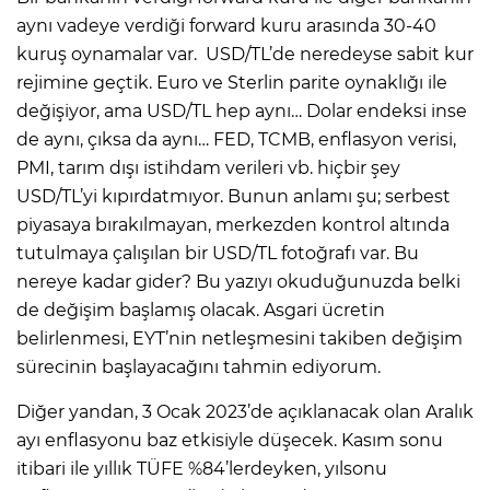
aynı vadeye verdiği forward kuru arasında 30-40
kuruş oynamalar var. USD/TL’de neredeyse sabit kur
rejimine geçtik. Euro ve Sterlin parite oynaklığı ile
değişiyor, ama USD/TL hep aynı… Dolar endeksi inse
de aynı, çıksa da aynı… FED, TCMB, enflasyon verisi,
PMI, tarım dışı istihdam verileri vb. hiçbir şey
USD/TL’yi kıpırdatmıyor. Bunun anlamı şu; serbest
piyasaya bırakılmayan, merkezden kontrol altında
tutulmaya çalışılan bir USD/TL fotoğrafı var. Bu
nereye kadar gider? Bu yazıyı okuduğunuzda belki
de değişim başlamış olacak. Asgari ücretin
belirlenmesi, EYT’nin netleşmesini takiben değişim
sürecinin başlayacağını tahmin ediyorum.
Diğer yandan, 3 Ocak 2023’de açıklanacak olan Aralık
ayı enflasyonu baz etkisiyle düşecek. Kasım sonu
itibari ile yıllık TÜFE %84’lerdeyken, yılsonu