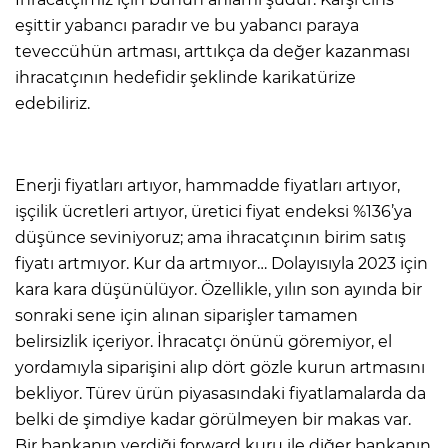
eşittir yabancı paradır ve bu yabancı paraya
teveccühün artması, arttıkça da değer kazanması
ihracatçının hedefidir şeklinde karikatürize
edebiliriz.
Enerji fiyatları artıyor, hammadde fiyatları artıyor,
işçilik ücretleri artıyor, üretici fiyat endeksi %136’ya
düşünce seviniyoruz; ama ihracatçının birim satış
fiyatı artmıyor. Kur da artmıyor… Dolayısıyla 2023 için
kara kara düşünülüyor. Özellikle, yılın son ayında bir
sonraki sene için alınan siparişler tamamen
belirsizlik içeriyor. İhracatçı önünü göremiyor, el
yordamıyla siparişini alıp dört gözle kurun artmasını
bekliyor. Türev ürün piyasasındaki fiyatlamalarda da
belki de şimdiye kadar görülmeyen bir makas var.
Bir bankanın verdiği forward kuru ile diğer bankanın