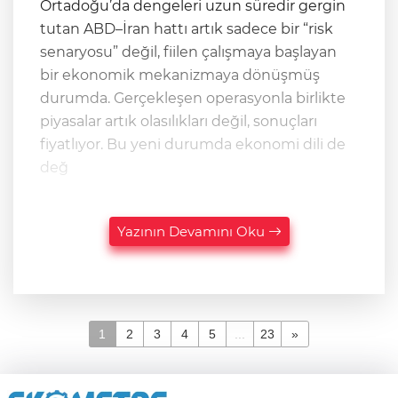
Ortadoğu’da dengeleri uzun süredir gergin
tutan ABD–İran hattı artık sadece bir “risk
senaryosu” değil, fiilen çalışmaya başlayan
bir ekonomik mekanizmaya dönüşmüş
durumda. Gerçekleşen operasyonla birlikte
piyasalar artık olasılıkları değil, sonuçları
fiyatlıyor. Bu yeni durumda ekonomi dili de
değ
Yazının Devamını Oku
1
2
3
4
5
...
23
»