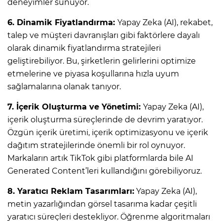
deneyimler sunuyor.
6. Dinamik Fiyatlandırma:
Yapay Zeka (AI), rekabet,
talep ve müşteri davranışları gibi faktörlere dayalı
olarak dinamik fiyatlandırma stratejileri
geliştirebiliyor. Bu, şirketlerin gelirlerini optimize
etmelerine ve piyasa koşullarına hızla uyum
sağlamalarına olanak tanıyor.
7. İçerik Oluşturma ve Yönetimi:
Yapay Zeka (AI),
içerik oluşturma süreçlerinde de devrim yaratıyor.
Özgün içerik üretimi, içerik optimizasyonu ve içerik
dağıtım stratejilerinde önemli bir rol oynuyor.
Markaların artık TikTok gibi platformlarda bile AI
Generated Content’leri kullandığını görebiliyoruz.
8. Yaratıcı Reklam Tasarımları:
Yapay Zeka (AI),
metin yazarlığından görsel tasarıma kadar çeşitli
yaratıcı süreçleri destekliyor. Öğrenme algoritmaları