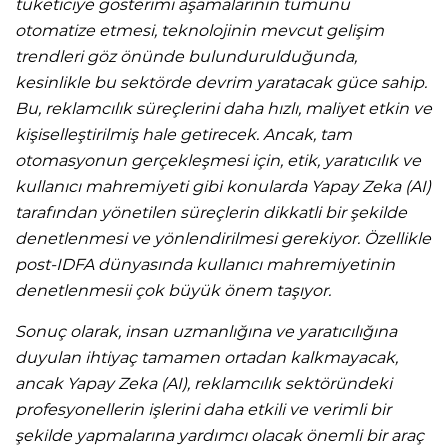
tüketiciye gösterimi aşamalarının tümünü
otomatize etmesi, teknolojinin mevcut gelişim
trendleri göz önünde bulundurulduğunda,
kesinlikle bu sektörde devrim yaratacak güce sahip.
Bu, reklamcılık süreçlerini daha hızlı, maliyet etkin ve
kişiselleştirilmiş hale getirecek. Ancak, tam
otomasyonun gerçekleşmesi için, etik, yaratıcılık ve
kullanıcı mahremiyeti gibi konularda Yapay Zeka (AI)
tarafından yönetilen süreçlerin dikkatli bir şekilde
denetlenmesi ve yönlendirilmesi gerekiyor. Özellikle
post-IDFA dünyasında kullanıcı mahremiyetinin
denetlenmesii çok büyük önem taşıyor.
Sonuç olarak, insan uzmanlığına ve yaratıcılığına
duyulan ihtiyaç tamamen ortadan kalkmayacak,
ancak Yapay Zeka (AI), reklamcılık sektöründeki
profesyonellerin işlerini daha etkili ve verimli bir
şekilde yapmalarına yardımcı olacak önemli bir araç