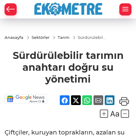
Anasayfa
Sektörler
Tarım
Sürdürülebilir
tarımın
anahtarı
Sürdürülebilir tarımın
doğru su
yönetimi
anahtarı doğru su
yönetimi
Çiftçiler, kuruyan toprakların, azalan su