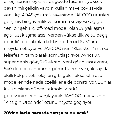
enerji sönümleyici kafes gövde tasarımı, yüksek
dayanımlı çeliğin yaygın kullanımı ve çok sayıda
yenilikçi ADAS çözümü sayesinde JAECOO ürünleri
gelişmiş bir güvenlik ve koruma seviyesi sağlıyor.
Yeni bir şehir içi off-road modeli olan J7, yaklaşma
açısı, uzaklaşma açısı, yerden yükseklik ve su geçiş
derinliği gibi alanlarda klasik off-road SUV'lara
meydan okuyor ve JAECOO'nun “Klasikten” marka
felsefesini tam olarak somutlaştırıyor. Ayrıca J7,
süper geniş gökyüzü ekranı, yeni göz hizası ekranı,
540 derece panoramik görüntüleme ve çok sayıda
akıllı kokpit teknolojileri gibi geleneksel off-road
modellerinde nadir özelliklerle de donatılıyor. Bunlar,
kullanıcıların güncel teknolojik zekâ
gereksinimlerini karşılayarak JAECOO markasının
“Klasiğin Ötesinde” özünü hayata geçiriyor.
20’den fazla pazarda satışa sunulacak!