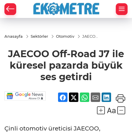
Anasayfa
Sektörler
Otomotiv
JAECOO
Off-
Road J7
JAECOO Off-Road J7 ile
ile
küresel
pazarda
küresel pazarda büyük
büyük
ses
ses getirdi
getirdi
Çinli otomotiv üreticisi JAECOO,