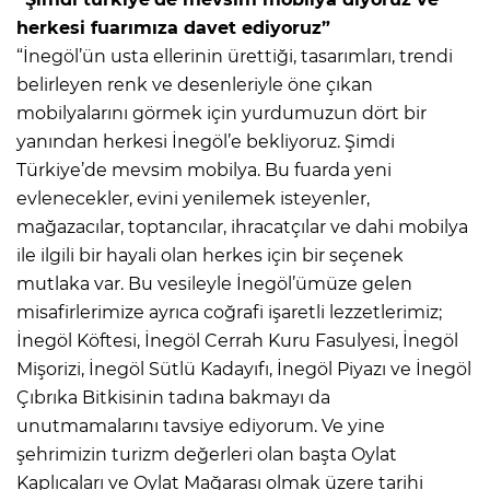
herkesi fuarımıza davet ediyoruz”
“İnegöl’ün usta ellerinin ürettiği, tasarımları, trendi
belirleyen renk ve desenleriyle öne çıkan
mobilyalarını görmek için yurdumuzun dört bir
yanından herkesi İnegöl’e bekliyoruz. Şimdi
Türkiye’de mevsim mobilya. Bu fuarda yeni
evlenecekler, evini yenilemek isteyenler,
mağazacılar, toptancılar, ihracatçılar ve dahi mobilya
ile ilgili bir hayali olan herkes için bir seçenek
mutlaka var. Bu vesileyle İnegöl’ümüze gelen
misafirlerimize ayrıca coğrafi işaretli lezzetlerimiz;
İnegöl Köftesi, İnegöl Cerrah Kuru Fasulyesi, İnegöl
Mişorizi, İnegöl Sütlü Kadayıfı, İnegöl Piyazı ve İnegöl
Çıbrıka Bitkisinin tadına bakmayı da
unutmamalarını tavsiye ediyorum. Ve yine
şehrimizin turizm değerleri olan başta Oylat
Kaplıcaları ve Oylat Mağarası olmak üzere tarihi