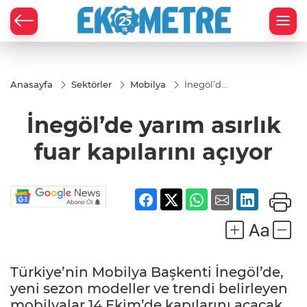
Anasayfa
Sektörler
Mobilya
İnegöl’de
yarım
asırlık
İnegöl’de yarım asırlık
fuar
kapılarını
açıyor
fuar kapılarını açıyor
Türkiye’nin Mobilya Başkenti İnegöl’de,
yeni sezon modeller ve trendi belirleyen
mobilyalar 14 Ekim’de kapılarını açacak