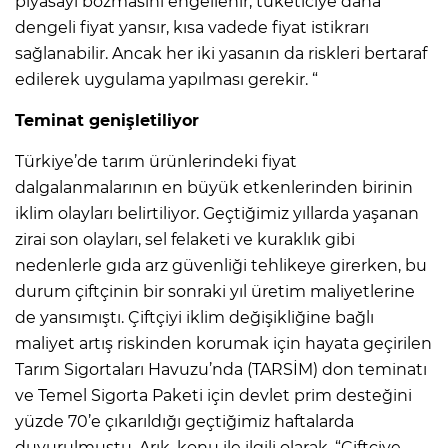
piyasayı bozmasını engellenir, tüketiciye daha
dengeli fiyat yansır, kısa vadede fiyat istikrarı
sağlanabilir. Ancak her iki yasanın da riskleri bertaraf
edilerek uygulama yapılması gerekir. “
Teminat genişletiliyor
Türkiye’de tarım ürünlerindeki fiyat
dalgalanmalarının en büyük etkenlerinden birinin
iklim olayları belirtiliyor. Geçtiğimiz yıllarda yaşanan
zirai son olayları, sel felaketi ve kuraklık gibi
nedenlerle gıda arz güvenliği tehlikeye girerken, bu
durum çiftçinin bir sonraki yıl üretim maliyetlerine
de yansımıştı. Çiftçiyi iklim değişikliğine bağlı
maliyet artış riskinden korumak için hayata geçirilen
Tarım Sigortaları Havuzu’nda (TARSİM) don teminatı
ve Temel Sigorta Paketi için devlet prim desteğini
yüzde 70’e çıkarıldığı geçtiğimiz haftalarda
duyurulmuştu. Arık, konu ile ilgili olarak, “Çiftçiye