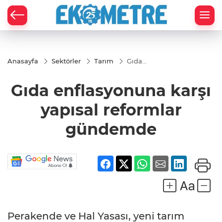
Anasayfa
Sektörler
Tarım
Gıda
enflasyonuna
karşı yapısal
Gıda enflasyonuna karşı
reformlar
gündemde
yapısal reformlar
gündemde
Perakende ve Hal Yasası, yeni tarım