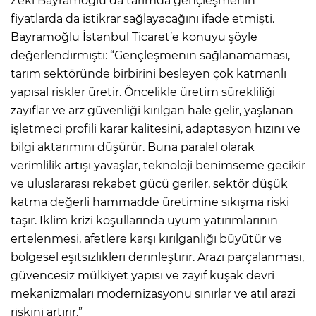
Zeki Bayramoğlu da tarımda gençleşmenin
fiyatlarda da istikrar sağlayacağını ifade etmişti.
Bayramoğlu İstanbul Ticaret’e konuyu şöyle
değerlendirmişti: “Gençleşmenin sağlanamaması,
tarım sektöründe birbirini besleyen çok katmanlı
yapısal riskler üretir. Öncelikle üretim sürekliliği
zayıflar ve arz güvenliği kırılgan hale gelir, yaşlanan
işletmeci profili karar kalitesini, adaptasyon hızını ve
bilgi aktarımını düşürür. Buna paralel olarak
verimlilik artışı yavaşlar, teknoloji benimseme gecikir
ve uluslararası rekabet gücü geriler, sektör düşük
katma değerli hammadde üretimine sıkışma riski
taşır. İklim krizi koşullarında uyum yatırımlarının
ertelenmesi, afetlere karşı kırılganlığı büyütür ve
bölgesel eşitsizlikleri derinleştirir. Arazi parçalanması,
güvencesiz mülkiyet yapısı ve zayıf kuşak devri
mekanizmaları modernizasyonu sınırlar ve atıl arazi
riskini artırır.”