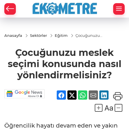
Anasayfa
Sektörler
Eğitim
Çocuğunuzu
meslek seçimi
konusunda nasıl
Çocuğunuzu meslek
yönlendirmelisiniz?
seçimi konusunda nasıl
yönlendirmelisiniz?
Öğrencilik hayatı devam eden ve yakın