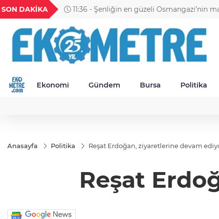
U
GEL
TND
BGN
VND
SON DAKİKA
11:30 - Petrol Ofisi Grubu 18. kez zirvede
24
18,2404
16,2351
27,9743
0,0018
Ekonomi
Gündem
Bursa
Politika
Anasayfa
Politika
Reşat Erdoğan, ziyaretlerine devam ediy
Reşat Erdoğ