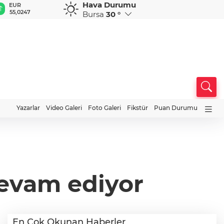
Hava Durumu
GBP
CHF
CAD
RUB
A
64,1789
58,8366
34,0293
0,5794
1
Bursa
30 °
Yazarlar
Video Galeri
Foto Galeri
Fikstür
Puan Durumu
devam ediyor
En Çok Okunan Haberler