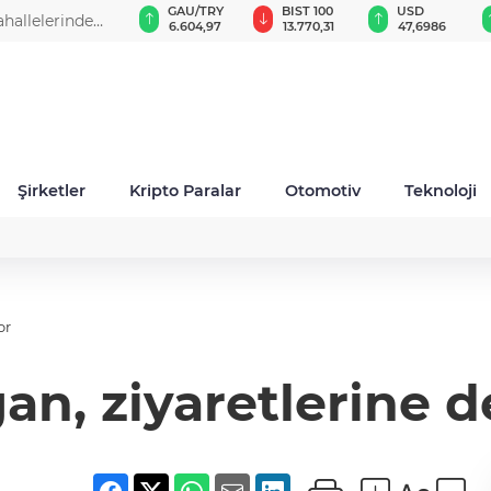
GAU/TRY
BIST 100
USD
EUR
6.604,97
13.770,31
47,6986
55,0247
Şirketler
Kripto Paralar
Otomotiv
Teknoloji
or
an, ziyaretlerine 