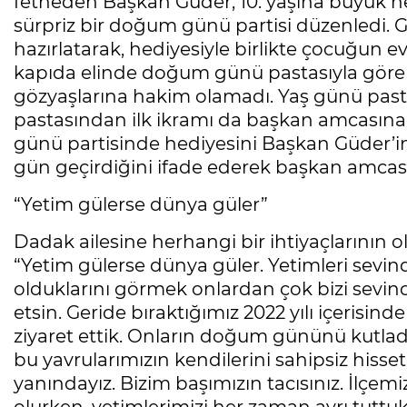
fetheden Başkan Güder, 10. yaşına büyük h
sürpriz bir doğum günü partisi düzenledi. 
hazırlatarak, hediyesiyle birlikte çocuğun evi
kapıda elinde doğum günü pastasıyla gören 
gözyaşlarına hakim olamadı. Yaş günü pastas
pastasından ilk ikramı da başkan amcasına
günü partisinde hediyesini Başkan Güder’i
gün geçirdiğini ifade ederek başkan amcasına
“Yetim gülerse dünya güler”
Dadak ailesine herhangi bir ihtiyaçlarının
“Yetim gülerse dünya güler. Yetimleri sevin
olduklarını görmek onlardan çok bizi sevin
etsin. Geride bıraktığımız 2022 yılı içerisi
ziyaret ettik. Onların doğum gününü kutlad
bu yavrularımızın kendilerini sahipsiz hisse
yanındayız. Bizim başımızın tacısınız. İlçemi