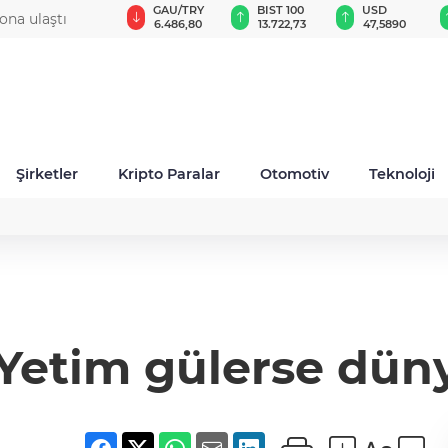
GAU/TRY
BIST 100
USD
EUR
düzey atama
6.486,80
13.722,73
47,5890
55,0338
Şirketler
Kripto Paralar
Otomotiv
Teknoloji
Yetim gülerse dün