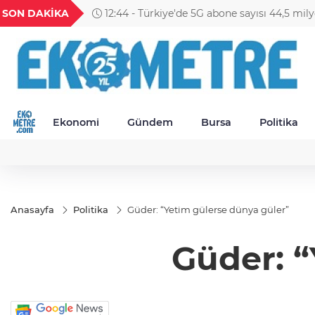
GEL
TND
BGN
VND
SON DAKİKA
11:09 - BNP Paribas Cardif Türkiye'de üst 
20
18,1985
16,2309
28,0626
0,0018
Ekonomi
Gündem
Bursa
Politika
Anasayfa
Politika
Güder: “Yetim gülerse dünya güler”
Güder: “