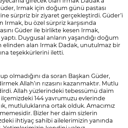
eyecanla girecek olan Irmak Dadak’a
Güder, Irmak için doğum günü pastası
ne sürpriz bir ziyaret gerçekleştirdi. Güder’i
Irmak, bu özel sürpriz karşısında
ını Güder ile birlikte kesen Irmak,
 yaptı. Duygusal anların yaşandığı doğum
n elinden alan Irmak Dadak, unutulmaz bir
 teşekkürlerini iletti.
 olup olmadığını da soran Başkan Güder,
dirmek Allah’ın rızasını kazanmaktır. Mutlu
dirdi. Allah yüzlerindeki tebessümü daim
nde ilçemizdeki 144 yavrumuzu evlerinde
ık, mutluluklarına ortak olduk. Amacımız
tmemesidir. Bizler her daim sizlerin
zdeki ihtiyaç sahibi ailelerimizin yanında