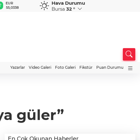
Hava Durumu
GBP
CHF
CAD
RUB
A
64,2340
58,7519
33,9412
0,5839
1
Bursa
32 °
Yazarlar
Video Galeri
Foto Galeri
Fikstür
Puan Durumu
ya güler”
En Çok Okunan Haberler