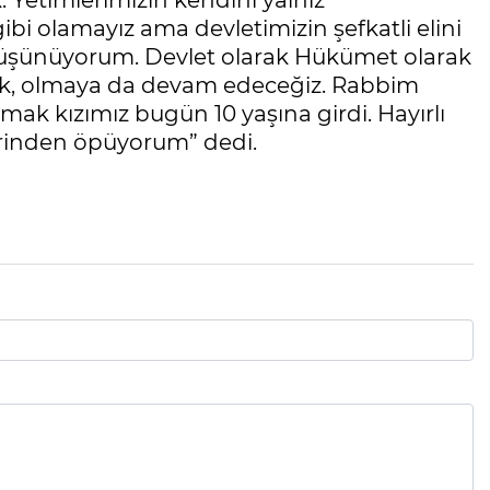
. Yetimlerimizin kendini yalnız
bi olamayız ama devletimizin şefkatli elini
düşünüyorum. Devlet olarak Hükümet olarak
lduk, olmaya da devam edeceğiz. Rabbim
rmak kızımız bugün 10 yaşına girdi. Hayırlı
lerinden öpüyorum” dedi.