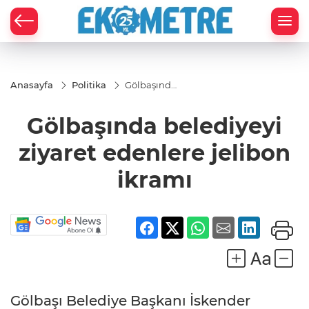
Anasayfa
Politika
Gölbaşında
belediyeyi
ziyaret
Gölbaşında belediyeyi
edenlere
jelibon
ikramı
ziyaret edenlere jelibon
ikramı
Gölbaşı Belediye Başkanı İskender