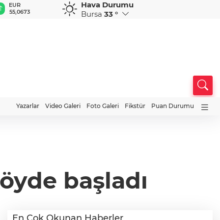
Hava Durumu
EUR
GBP
CHF
CAD
R
55,0673
64,1890
58,9534
33,9542
0
Bursa
33 °
Yazarlar
Video Galeri
Foto Galeri
Fikstür
Puan Durumu
köyde başladı
En Çok Okunan Haberler