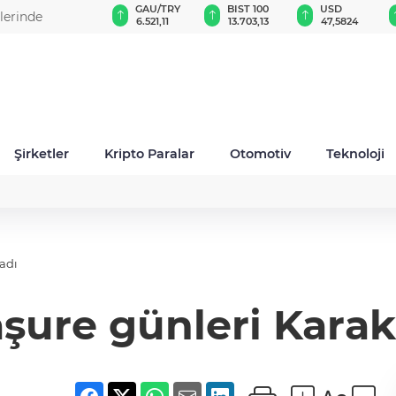
VND
GAU/TRY
BIST 100
USD
lerinde
0,0018
6.521,11
13.703,13
47,5824
Şirketler
Kripto Paralar
Otomotiv
Teknoloji
adı
şure günleri Kara