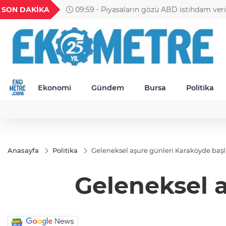
H
UYU
GEL
TND
BGN
SON DAKİKA
09:59 - Piyasaların gözü ABD istihdam veri
39
1,1854
18,1959
16,2453
28,0626
Ekonomi
Gündem
Bursa
Politika
Anasayfa
Politika
Geleneksel aşure günleri Karaköyde başl
Geleneksel a