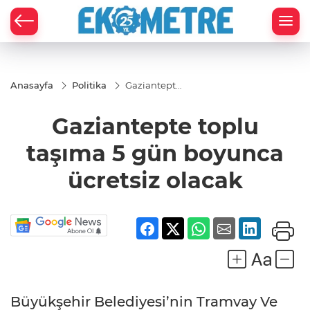
Anasayfa
Politika
Gaziantepte
toplu
taşıma 5
Gaziantepte toplu
gün
boyunca
ücretsiz
taşıma 5 gün boyunca
olacak
ücretsiz olacak
Büyükşehir Belediyesi’nin Tramvay Ve