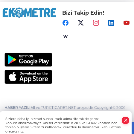
Bizi Takip Edin!
HABER YAZILIMI
ve TURKTICARET.NET projesidir Copyright© 2006-
2026 Tüm hakları saklıdır.
Sizlere daha iyi hizmet sunabilmek adına sitemizde çerez
konumlandırmaktayız. Kişisel verileriniz, KVKK ve GDPR kapsamında
toplanıp işlenir. Sitemizi kullanarak, çerezleri kullanmamızı kabul etmiş
olacaksınız.