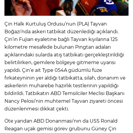
Çin Halk Kurtuluş Ordusu’nun (PLA) Tayvan
Boğazı’nda askeri tatbikat düzenlediği açıklandı.
Çin’in Fujian eyaletine bağlı Tayvan kıyılarına 125
kilometre mesafede bulunan Pingtan adaları
açıklarındaki sularda atış tatbikatı gerçekleştirildiği
belirtilirken, gemilere bölgeye gitmeme uyarısı
yapıldı. Çin’e ait Type 054A güdümlü füze
fırkateyninin yer aldığı tatbikatta, silah, donanım ve
askerlerin muharebe hazırlık testlerinin yapıldığı
bildirildi. Tatbikatın ABD Temsilciler Meclisi Başkanı
Nancy Pelosi’nin muhtemel Tayvan ziyareti öncesi
düzenlenmesi dikkat çekti.
Öte yandan ABD Donanması’nın da USS Ronald
Reagan uçak gemisi görev grubunu Güney Çin