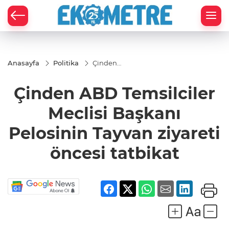
Anasayfa
Politika
Çinden
ABD
Temsilciler
Çinden ABD Temsilciler
Meclisi
Başkanı
Pelosinin
Meclisi Başkanı
Tayvan
ziyareti
Pelosinin Tayvan ziyareti
öncesi
tatbikat
öncesi tatbikat