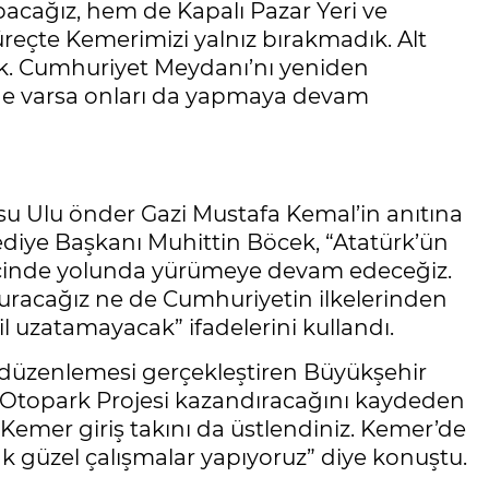
pacağız, hem de Kapalı Pazar Yeri ve
reçte Kemerimizi yalnız bırakmadık. Alt
tık. Cumhuriyet Meydanı’nı yeniden
 ne varsa onları da yapmaya devam
u Ulu önder Gazi Mustafa Kemal’in anıtına
ediye Başkanı Muhittin Böcek, “Atatürk’ün
k içinde yolunda yürümeye devam edeceğiz.
turacağız ne de Cumhuriyetin ilkelerinden
l uzatamayacak” ifadelerini kullandı.
üzenlemesi gerçekleştiren Büyükşehir
ve Otopark Projesi kazandıracağını kaydeden
Kemer giriş takını da üstlendiniz. Kemer’de
ak güzel çalışmalar yapıyoruz” diye konuştu.