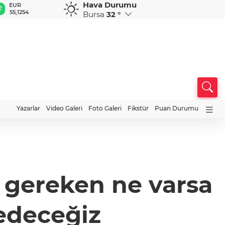
Hava Durumu
GBP
CHF
CAD
RUB
A
64,3468
59,0083
34,1883
0,5822
1
Bursa
32 °
Yazarlar
Video Galeri
Foto Galeri
Fikstür
Puan Durumu
 gereken ne varsa
edeceğiz