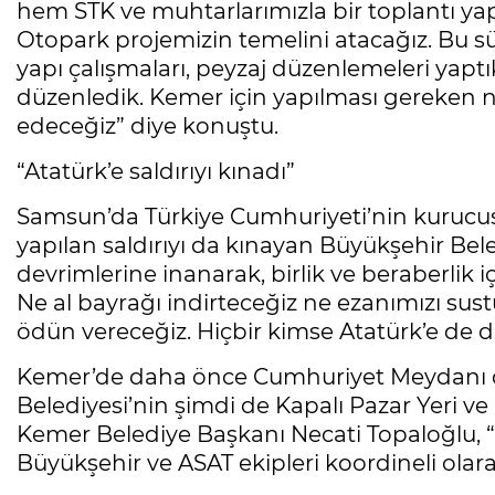
hem STK ve muhtarlarımızla bir toplantı ya
Otopark projemizin temelini atacağız. Bu sü
yapı çalışmaları, peyzaj düzenlemeleri yap
düzenledik. Kemer için yapılması gereken
edeceğiz” diye konuştu.
“Atatürk’e saldırıyı kınadı”
Samsun’da Türkiye Cumhuriyeti’nin kurucus
yapılan saldırıyı da kınayan Büyükşehir Bel
devrimlerine inanarak, birlik ve beraberli
Ne al bayrağı indirteceğiz ne ezanımızı sus
ödün vereceğiz. Hiçbir kimse Atatürk’e de di
Kemer’de daha önce Cumhuriyet Meydanı d
Belediyesi’nin şimdi de Kapalı Pazar Yeri 
Kemer Belediye Başkanı Necati Topaloğlu, “
Büyükşehir ve ASAT ekipleri koordineli olar