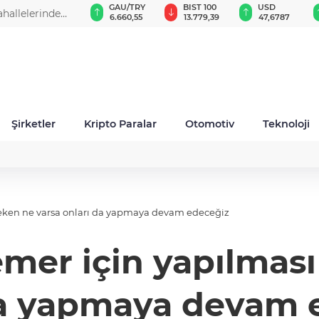
GAU/TRY
BIST 100
USD
EUR
6.660,55
13.779,39
47,6787
55,1254
Şirketler
Kripto Paralar
Otomotiv
Teknoloji
eken ne varsa onları da yapmaya devam edeceğiz
mer için yapılması
da yapmaya devam 