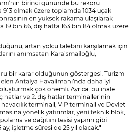
yramı’nın birinci gününde bu rekoru
tta 913 olmak üzere toplamda 1034 uçak
sonrasının en yüksek rakama ulaşılarak
tta 19 bin 66, dış hatta 163 bin 84 olmak üzere
uğunu, artan yolcu talebini karşılamak için
ıklarını anımsatan Karaismailoğlu,
ğru bir karar olduğunun göstergesi. Turizm
gelen Antalya Havalimanı’nda daha iyi
 oluşturmak çok önemli. Ayrıca, bu ihale
hatlar ve 2. dış hatlar terminallerinin
 havacılık terminali, VIP terminali ve Devlet
masına yönelik yatırımlar, yeni teknik blok,
epolama ve dağıtım tesisi yapımı gibi
 ay, işletme süresi de 25 yıl olacak."