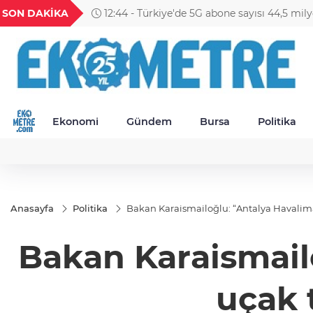
GEL
TND
BGN
VND
SON DAKİKA
11:09 - BNP Paribas Cardif Türkiye'de üst 
26
18,2072
16,2386
28,0626
0,0018
Ekonomi
Gündem
Bursa
Politika
Anasayfa
Politika
Bakan Karaismailoğlu: “Antalya Havaliman
Bakan Karaismail
uçak t