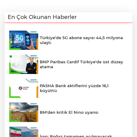
En Çok Okunan Haberler
Türkiye'de 5G abone sayısı 44,5 milyona
ulaştı
BNP Paribas Cardif Türkiye'de üst düzey
atama
PASHA Bank aktiflerini yüzde 16,1
büyüttü
BM'den kritik El Nino uyarısı
İran: Boğaz tamamen açılmayacak