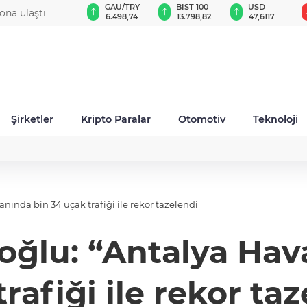
GAU/TRY
BIST 100
USD
EUR
düzey atama
6.498,74
13.798,82
47,6117
54,8427
Şirketler
Kripto Paralar
Otomotiv
Teknoloji
ında bin 34 uçak trafiği ile rekor tazelendi
oğlu: “Antalya Hav
rafiği ile rekor ta