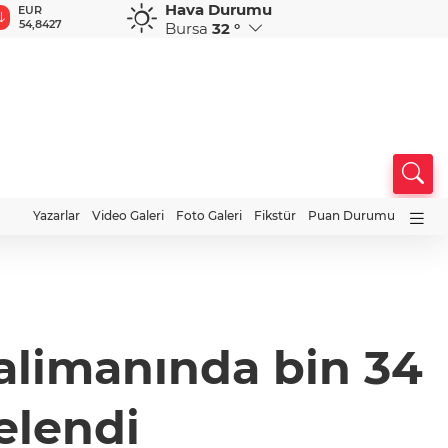
Hava Durumu
GBP
CHF
CAD
RUB
A
63,9442
58,5386
33,9695
0,5752
1
Bursa
32 °
Yazarlar
Video Galeri
Foto Galeri
Fikstür
Puan Durumu
alimanında bin 34
zelendi