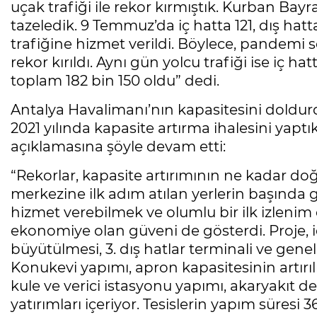
uçak trafiği ile rekor kırmıştık. Kurban Ba
tazeledik. 9 Temmuz’da iç hatta 121, dış ha
trafiğine hizmet verildi. Böylece, pandemi 
rekor kırıldı. Aynı gün yolcu trafiği ise iç ha
toplam 182 bin 150 oldu” dedi.
Antalya Havalimanı’nın kapasitesini doldurd
2021 yılında kapasite artırma ihalesini yapt
açıklamasına şöyle devam etti:
“Rekorlar, kapasite artırımının ne kadar do
merkezine ilk adım atılan yerlerin başında 
hizmet verebilmek ve olumlu bir ilk izlenim
ekonomiye olan güveni de gösterdi. Proje, iç 
büyütülmesi, 3. dış hatlar terminali ve genel
Konukevi yapımı, apron kapasitesinin artırıl
kule ve verici istasyonu yapımı, akaryakıt d
yatırımları içeriyor. Tesislerin yapım süresi 36