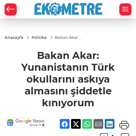
Anasayfa
Politika
Bakan Akar:
Yunanistanın
Türk
Bakan Akar:
okullarını
askıya
almasını
Yunanistanın Türk
şiddetle
kınıyorum
okullarını askıya
almasını şiddetle
kınıyorum