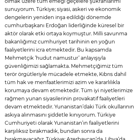
olmak üzere tüm emeği geçelere şükranlarımı
sunuyorum. Türkiye; siyasi, askeri ve ekonomik
dengelerin yeniden inşa edildiği dönemde
cumhurbaşkanı Erdoğan liderliğinde küresel bir
aktör olarak etki ortaya koymuştur. Milli savunma
bakanlığımız cumhuriyet tarihinin en yoğun
faaliyetlerini icra etmektedir. Bu kapsamda
Mehmetçik ’hudut namustur’ anlayışıyla
güvenliğimizi sağlamakta. Mehmetçiğimiz tüm
terör örgütleriyle mücadele etmekte, Kıbrıs dahil
tüm hak ve menfaatlerimizi azim ve kararlılıkla
korumaya devam etmektedir. Tüm iyi niyetlerimize
rağmen yunan siyasilerinin provakatif faaliyetleri
devam etmektedir. Yunanistan’daki Türk okullarının
askıya alınmasını şiddetle kınıyorum. Türkiye
Cumhuriyeti olarak Yunanistan’ın faaliyetlerini
karşılıksız bırakmadık, bundan sonra da
bırakmayacağız. Türkiye; Azerbaycan’da, Libya’da