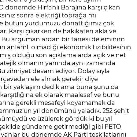
O dönemde Hirfanlı Barajına karşı çıkan
ksınız sonra elektriği toprağa mı
ine bütün yurdumuzu donattığımız çok
lar. Karşı çıkarken de hakikaten akla ve
. Bu argümanlardan bir tanesi de eminim
ının anlamlı olmadığı ekonomik fizibilitesinin
mış olduğu son açıklamalarda açık ve net
tratejik olmanın yanında aynı zamanda
Bu zihniyet devam ediyor. Dolayısıyla
 çerçeveden ele almak gerekir diye
 bir yaklaşım dedik ama buna şunu da
arşıtlığına ek olarak maalesef ve bunu
alarına gerekli mesafeyi koyamamak da
Temmuz’un yıl dönümünü yaladık. 252 şehit
nümüydü ve üzülerek gördük ki bu yıl
 şekilde gündeme getirmediği gibi FETÖ
anlar bu dönemde AK Parti teşkilatlarını