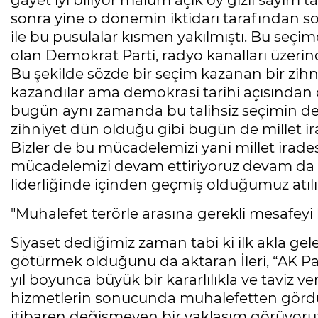
gayet iyi biliyor malum açık oy gizli sayım 
sonra yine o dönemin iktidarı tarafından 
ile bu pusulalar kısmen yakılmıştı. Bu seç
olan Demokrat Parti, radyo kanalları üze
Bu şekilde sözde bir seçim kazanan bir zih
kazandılar ama demokrasi tarihi açısından ö
bugün aynı zamanda bu talihsiz seçimin de 
zihniyet dün olduğu gibi bugün de millet ir
Bizler de bu mücadelemizi yani millet irade
mücadelemizi devam ettiriyoruz devam da 
liderliğinde içinden geçmiş olduğumuz atıl
"Muhalefet terörle arasına gerekli mesafey
Siyaset dediğimiz zaman tabi ki ilk akla ge
götürmek olduğunu da aktaran İleri, “AK Par
yıl boyunca büyük bir kararlılıkla ve tavi
hizmetlerin sonucunda muhalefetten gördü
itibaren değişmeyen bir yaklaşım görüyoruz.