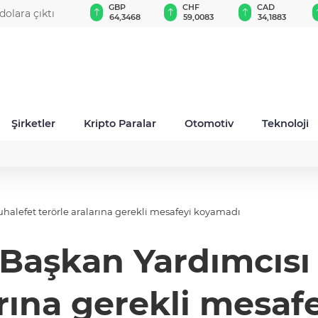
EUR
GBP
CHF
CAD
dolara çıktı
55,1254
64,3468
59,0083
34,1883
Şirketler
Kripto Paralar
Otomotiv
Teknoloji
Muhalefet terörle aralarına gerekli mesafeyi koyamadı
Başkan Yardımcısı 
arına gerekli mesa