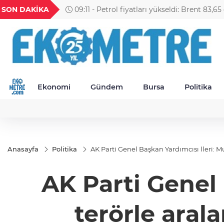
VND
GAU/TRY
BIST 100
USD
SON DAKİKA
09:11 - Petrol fiyatları yükseldi: Brent 83,65 
743
0,0018
6.660,55
13.779,39
47,6787
Ekonomi
Gündem
Bursa
Politika
Anasayfa
Politika
AK Parti Genel Başkan Yardımcısı İleri: 
AK Parti Genel 
terörle aral