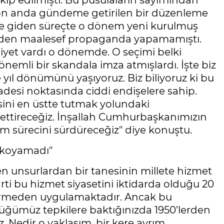
takip edilmişti. Bu pusulaların sayımından
son anda gündeme getirilen bir düzenleme
ime giden süreçte o dönem yeni kurulmuş
rinden maalesef propaganda yapamamıştı.
niyet vardı o dönemde. O seçimi belki
nemli bir skandala imza atmışlardı. İşte biz
yıl dönümünü yaşıyoruz. Biz biliyoruz ki bu
adesi noktasında ciddi endişelere sahip.
sini en üstte tutmak yolundaki
ettireceğiz. İnşallah Cumhurbaşkanımızın
ım sürecini sürdüreceğiz" diye konuştu.
i koyamadı"
len unsurlardan bir tanesinin millete hizmet
ti bu hizmet siyasetini iktidarda olduğu 20
z vermeden uygulamaktadır. Ancak bu
ğümüz tepkilere baktığınızda 1950’lerden
 Nedir o yaklaşım, bir kere ayrım