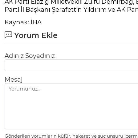
AK Parti Elazığ Milletvekili Zülfü Demirbağ,
Parti İl Başkanı Şerafettin Yıldırım ve AK Parti
Kaynak: İHA
Yorum Ekle
Adınız Soyadınız
Mesaj
Gönderilen yorumların küfür, hakaret ve suç unsuru içerme