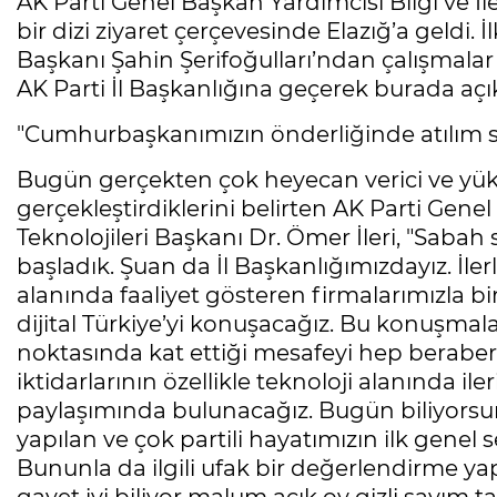
AK Parti Genel Başkan Yardımcısı Bilgi ve İle
bir dizi ziyaret çerçevesinde Elazığ’a geldi.
Başkanı Şahin Şerifoğulları’ndan çalışmalar 
AK Parti İl Başkanlığına geçerek burada aç
"Cumhurbaşkanımızın önderliğinde atılım s
Bugün gerçekten çok heyecan verici ve yüks
gerçekleştirdiklerini belirten AK Parti Genel
Teknolojileri Başkanı Dr. Ömer İleri, "Sabah 
başladık. Şuan da İl Başkanlığımızdayız. İle
alanında faaliyet gösteren firmalarımızla b
dijital Türkiye’yi konuşacağız. Bu konuşmal
noktasında kat ettiği mesafeyi hep beraber 
iktidarlarının özellikle teknoloji alanında il
paylaşımında bulunacağız. Bugün biliyors
yapılan ve çok partili hayatımızın ilk genel
Bununla da ilgili ufak bir değerlendirme y