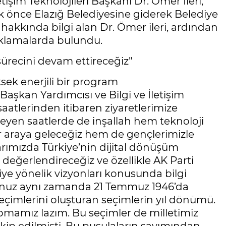
tişim Teknolojileri Başkanı Dr. Ömer İleri,
 İlk önce Elazığ Belediyesine giderek Belediye
hakkında bilgi alan Dr. Ömer ileri, ardından
ıklamalarda bulundu.
ürecini devam ettireceğiz"
ek enerjili bir program
 Başkan Yardımcısı ve Bilgi ve İletişim
saatlerinden itibaren ziyaretlerimize
rleyen saatlerde de inşallah hem teknoloji
ir araya geleceğiz hem de gençlerimizle
arımızda Türkiye’nin dijital dönüşüm
değerlendireceğiz ve özellikle AK Parti
eriye yönelik vizyonları konusunda bilgi
unuz aynı zamanda 21 Temmuz 1946’da
 seçimlerini oluşturan seçimlerin yıl dönümü.
apmamız lazım. Bu seçimler de milletimiz