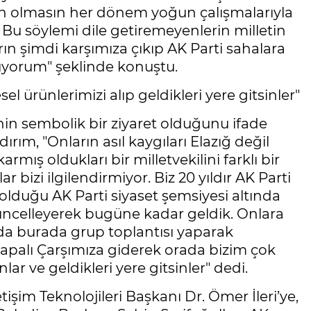
lsun olmasın her dönem yoğun çalışmalarıyla
r. Bu söylemi dile getiremeyenlerin milletin
n şimdi karşımıza çıkıp AK Parti sahalara
uyorum" şeklinde konuştu.
 ürünlerimizi alıp geldikleri yere gitsinler"
in sembolik bir ziyaret olduğunu ifade
dırım, "Onların asıl kaygıları Elazığ değil
armış oldukları bir milletvekilini farklı bir
bizi ilgilendirmiyor. Biz 20 yıldır AK Parti
lduğu AK Parti siyaset şemsiyesi altında
güncelleyerek bugüne kadar geldik. Onlara
 da burada grup toplantısı yaparak
Kapalı Çarşımıza giderek orada bizim çok
ar ve geldikleri yere gitsinler" dedi.
tişim Teknolojileri Başkanı Dr. Ömer İleri’ye,