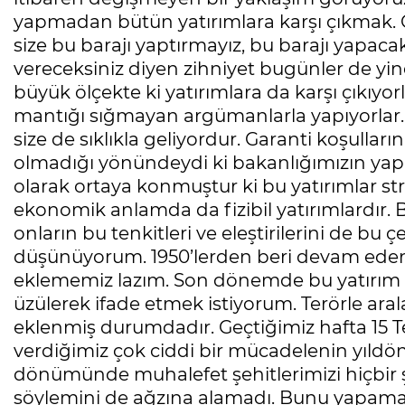
yapmadan bütün yatırımlara karşı çıkmak. 
size bu barajı yaptırmayız, bu barajı yapaca
vereceksiniz diyen zihniyet bugünler de y
büyük ölçekte ki yatırımlara da karşı çıkıyor
mantığı sığmayan argümanlarla yapıyorlar
size de sıklıkla geliyordur. Garanti koşullar
olmadığı yönündeydi ki bakanlığımızın yap
olarak ortaya konmuştur ki bu yatırımlar s
ekonomik anlamda da fizibil yatırımlardır. 
onların bu tenkitleri ve eleştirilerini de bu
düşünüyorum. 1950’lerden beri devam eden
eklememiz lazım. Son dönemde bu yatırım k
üzülerek ifade etmek istiyorum. Terörle ar
eklenmiş durumdadır. Geçtiğimiz hafta 15 
verdiğimiz çok ciddi bir mücadelenin yıldö
dönümünde muhalefet şehitlerimizi hiçbir
söylemini de ağzına alamadı. Bunu yapamay