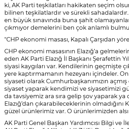
ki, AK Parti teşkilatları hakikaten seçim o
bilinen teşkilatlardır ve sürekli sahadalardı
en büyük sınavında buna şahit olamayanları
çıkmıyor demelerini ben çok anlamlı bulm
"CHP ekonomi masası, Kapalı Çarşıdan yöresel
CHP ekonomi masasının Elazığ’a gelmelerin
eden AK Parti Elazığ İl Başkanı Şerafettin Yıl
siyasi kaygıları var. Kendilerinin geçmişte çık
yere kaptırmamanın hezeyanı içindeler. Onlar 
siyaseti olarak Cumhurbaşkanımızın açmış o
siyaset yaparak kendimizi ve siyasetimizi 
da tavsiyemiz ara sıra gelip şov yaparak ya
Elazığ’dan çıkarabileceklerinin olmadığını 
güzel ürünlerimiz var. O ürünlerimizden alsınl
AK Parti Genel Başkan Yardımcısı Bilgi ve İle