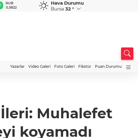
Hava Durumu
RUB
AED
AUD
DKK
S
0,5822
12,9805
33,6898
7,3673
5
Bursa
32 °
Yazarlar
Video Galeri
Foto Galeri
Fikstür
Puan Durumu
İleri: Muhalefet
feyi koyamadı