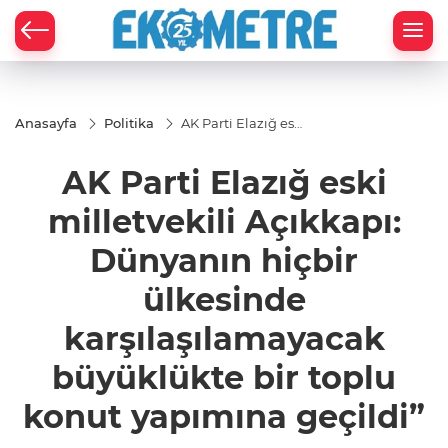
Anasayfa
Politika
AK Parti Elazığ eski
milletvekili
Açıkkapı:
AK Parti Elazığ eski
Dünyanın hiçbir
ülkesinde
karşılaşılamayacak
milletvekili Açıkkapı:
büyüklükte bir
toplu konut
Dünyanın hiçbir
yapımına geçildi”
ülkesinde
karşılaşılamayacak
büyüklükte bir toplu
konut yapımına geçildi”