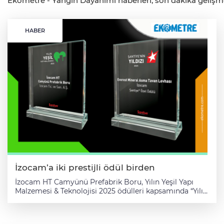
Ekometre - Yangın Dayanımı haberleri, son dakika gelişmele
HABER
İzocam’a iki prestijli ödül birden
İzocam HT Camyünü Prefabrik Boru, Yılın Yeşil Yapı
Malzemesi & Teknolojisi 2025 ödülleri kapsamında “Yılın
Yeşil Yapı Malzemesi” seçilirken; İzocam Everest Mineral
Asma Tavan Levhası, Şantiye'nin Yıldızı 2025
ödüllerinde “Şantiye® Özel Ödülü”ne layık görüldü.