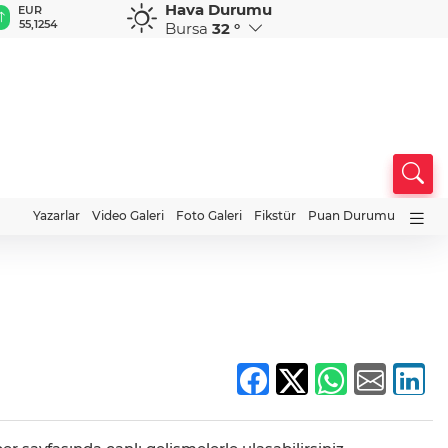
Hava Durumu
EUR
GBP
CHF
CAD
R
55,1254
64,3468
59,0083
34,1883
0
Bursa
32 °
Yazarlar
Video Galeri
Foto Galeri
Fikstür
Puan Durumu