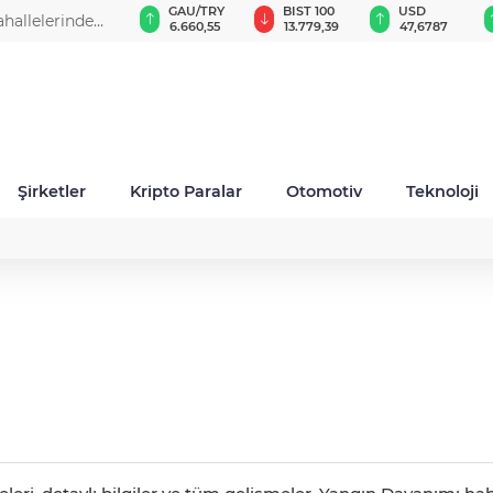
VND
GAU/TRY
BIST 100
USD
ahallelerinde
0,0018
6.660,55
13.779,39
47,6787
Şirketler
Kripto Paralar
Otomotiv
Teknoloji