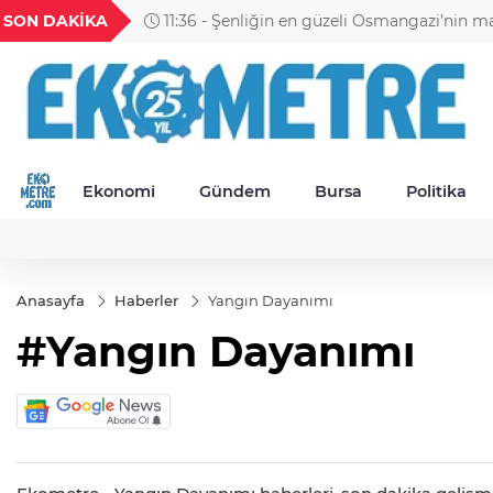
H
UYU
GEL
TND
BGN
SON DAKİKA
11:36 - Şenliğin en güzeli Osmangazi’nin m
52
1,1849
18,2677
16,3788
27,9743
yaşanıyor
Ekonomi
Gündem
Bursa
Politika
Anasayfa
Haberler
Yangın Dayanımı
#Yangın Dayanımı