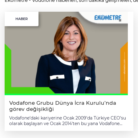
Ekometre - Vodofone haberleri, son dakika gelişmeleri, det
HABER
Vodafone Grubu Dünya İcra Kurulu’nda
görev değişikliği
Vodafone’daki kariyerine Ocak 2009’da Türkiye CEO’su
olarak başlayan ve Ocak 2014'ten bu yana Vodafone
Grubu Dünya İcra Kurulu Üyesi olarak çeşitli üst düzey
pozisyonlarda sürdürmekte olan Serpil Timuray,