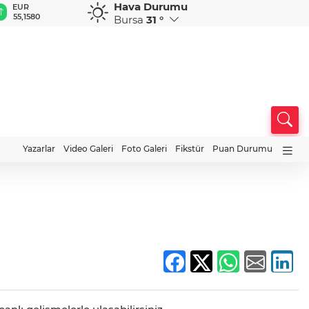
Hava Durumu
EUR
GBP
CHF
CAD
R
55,1580
64,4159
59,0360
34,2245
0
Bursa
31 °
Yazarlar
Video Galeri
Foto Galeri
Fikstür
Puan Durumu