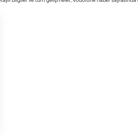
aylı bilgiler ve tüm gelişmeler, Vodofone haber sayfasında ca