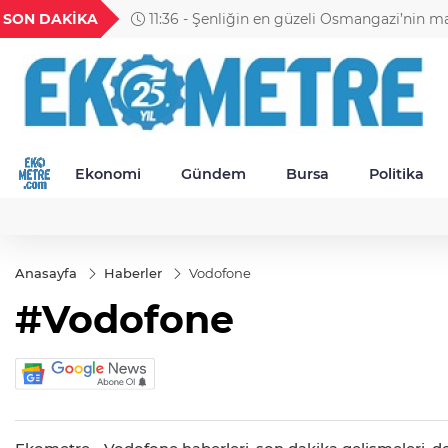
H
UYU
GEL
TND
BGN
SON DAKİKA
11:36 - Şenliğin en güzeli Osmangazi’nin m
56
1,1852
18,2388
16,2392
27,9743
yaşanıyor
Ekonomi
Gündem
Bursa
Politika
Anasayfa
Haberler
Vodofone
#Vodofone