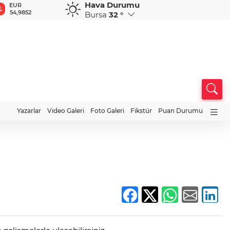
Hava Durumu
EUR
GBP
CHF
CAD
R
54,9852
64,2003
58,6708
34,0091
0
Bursa
32 °
Yazarlar
Video Galeri
Foto Galeri
Fikstür
Puan Durumu