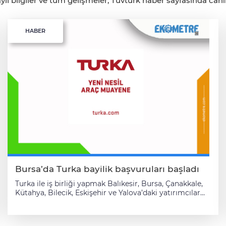
lı bilgiler ve tüm gelişmeler, Tüvtürk haber sayfasında canlı 
HABER
Bursa’da Turka bayilik başvuruları başladı
Turka ile iş birliği yapmak Balıkesir, Bursa, Çanakkale,
Kütahya, Bilecik, Eskişehir ve Yalova’daki yatırımcılar
için başvuru süreci de başladı. Turka İcra Kurulu Üyesi
Serhan Salman; “Hedefimiz ülkemizin her bölgesinde
birlikte çalışacağımız yerel iş ortakları ile otomasyon