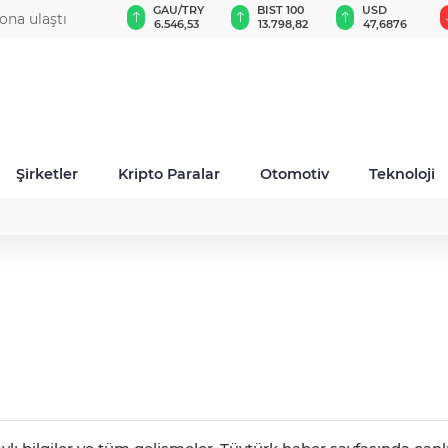
VND
GAU/TRY
BIST 100
USD
11:09 - BNP Paribas Cardif Türkiye'de üst düzey atama
0,0018
6.546,53
13.798,82
47,6876
Şirketler
Kripto Paralar
Otomotiv
Teknoloji