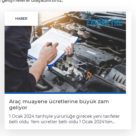
gelişmelerle ulaşabilirsiniz.
HABER
Araç muayene ücretlerine büyük zam
geliyor
1 Ocak 2024 tarihiyle yürürlüğe girecek yeni tarifeler
belli oldu. Yeni ücretler belli oldu 1 Ocak 2024'ten
itibaren geçerli olacak araç muayene ücretleri belli
oldu. Araç muayene ücretlerine yeni yılla beraber