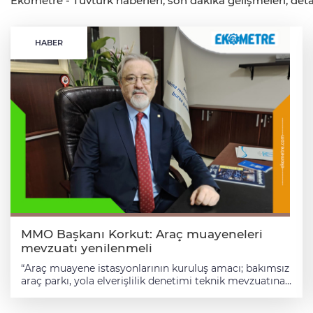
Ekometre - Tüvtürk haberleri, son dakika gelişmeleri, detay
HABER
MMO Başkanı Korkut: Araç muayeneleri
mevzuatı yenilenmeli
“Araç muayene istasyonlarının kuruluş amacı; bakımsız
araç parkı, yola elverişlilik denetimi teknik mevzuatına
göre Basit, Çabuk ve Ucuz ana prensibine uygun olarak
başlamış, uygunsuz araçların tespiti ve