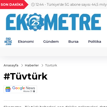
H
UYU
GEL
TND
BGN
SON DAKİKA
63
1,1821
18,2362
16,2313
27,9743
Ekonomi
Gündem
Bursa
Politika
Anasayfa
Haberler
Tüvtürk
#Tüvtürk